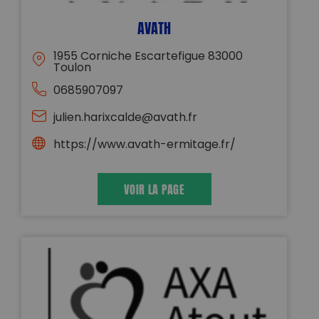
AVATH
1955 Corniche Escartefigue 83000
Toulon
0685907097
julien.harixcalde@avath.fr
https://www.avath-ermitage.fr/
VOIR LA PAGE