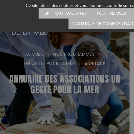
Passer
CARTE DES ACTIONS
FAIRE UN
Ce site utilise des cookies et vous donne le contrôle sur c
au
OK, TOUT ACCEPTER
TOUT REFUSER
contenu
POLITIQUE DE CONFIDENTIALI
ACCUEIL
NOS PROGRAMMES
>
>
UN GESTE POUR LA MER
>
ANNUAIRE
ANNUAIRE DES ASSOCIATIONS UN
GESTE POUR LA MER