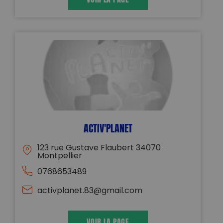
ACTIV'PLANET
123 rue Gustave Flaubert 34070
Montpellier
0768653489
activplanet.83@gmail.com
VOIR LA PAGE