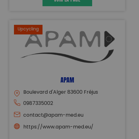
Upcycling
APAM
Boulevard d'Alger 83600 Fréjus
0987335002
contact@apam-med.eu
https://www.apam-med.eu/