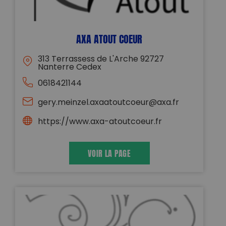
AXA ATOUT COEUR
313 Terrassess de L'Arche 92727
Nanterre Cedex
0618421144
gery.meinzel.axaatoutcoeur@axa.fr
https://www.axa-atoutcoeur.fr
VOIR LA PAGE