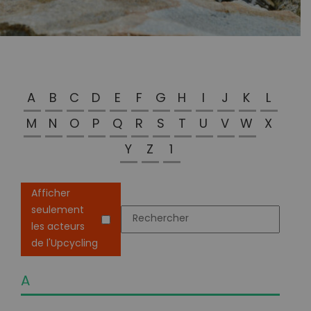
A
B
C
D
E
F
G
H
I
J
K
L
M
N
O
P
Q
R
S
T
U
V
W
X
Y
Z
1
Afficher
seulement
les acteurs
de l'Upcycling
A