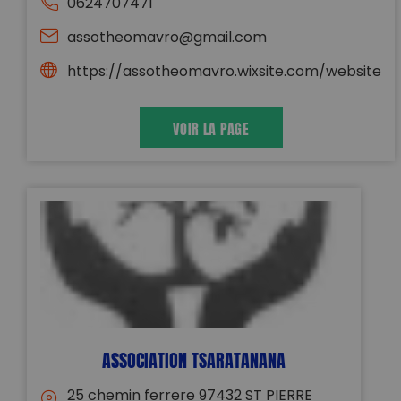
0624707471
assotheomavro@gmail.com
https://assotheomavro.wixsite.com/website
VOIR LA PAGE
ASSOCIATION TSARATANANA
25 chemin ferrere 97432 ST PIERRE