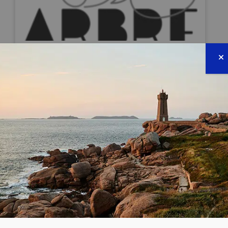
AGENCE DE RECHERCHE POUR LA BIODIVERSITÉ
À LA RÉUNION
34 avenue de la Grande Ourse 97434
Saint Gilles
0692309600
estelle.crochelet@yahoo.fr
https://arb-reunion.fr/
VOIR LA PAGE