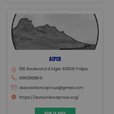
ACPCR
681 Boulevard d'Alger 83600 Fréjus
0663969841
associationcaproux@gmail.com
https://autourducaproux.org/
VOIR LA PAGE