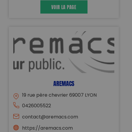
VOIR LA PAGE
AREMACS
19 rue père chevrier 69007 LYON
0426005522
contact@aremacs.com
https://aremacs.com