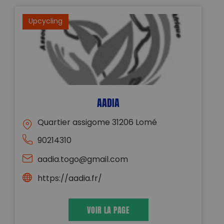
Upcycling
AADIA
Quartier assigome 31206 Lomé
90214310
aadia.togo@gmail.com
https://aadia.fr/
VOIR LA PAGE