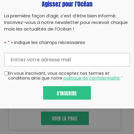
Agissez pour l'Océan
Upcycling
La première façon d’agir, c’est d’être bien informé.
Inscrivez-vous à notre newsletter pour recevoir chaque
mois les actualités de l’Océan !
«
*
» indique les champs nécessaires
AGGLOPLAST
5 rue du moulin renard 14400 BAYEUX
En vous inscrivant, vous acceptez nos termes et
0677778474
conditions ainsi que notre
politique de confidentialité
.
*
contact@aggloplast.com
S'INSCRIRE
https://aggloplast.com
VOIR LA PAGE