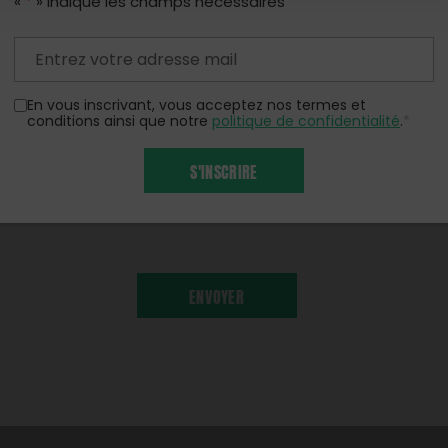
«
*
» indique les champs nécessaires
SÉLECTIONNEZ DES FICHIERS
CHOISIR UN FICHIER
Taille max. des fichiers : 128 MB.
En vous inscrivant, vous acceptez nos termes et
conditions ainsi que notre
politique de confidentialité
.
*
S'INSCRIRE
’abonner à la liste de diffusion de la Fondation d
 courant des actions et des nouveaux programmes
ENVOYER