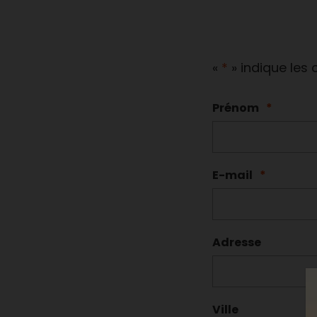
«
*
» indique les
Prénom
*
E-mail
*
Adresse
Ville