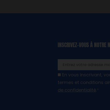
«
*
» indique
INSCRIVEZ-VOUS À NOTRE 
les champs
nécessaires
En vous inscrivant, v
termes et conditions ai
de confidentialité
.
*