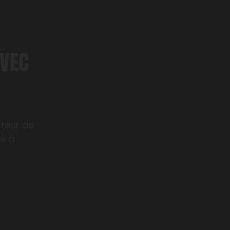
AVEC
cteur de
le à