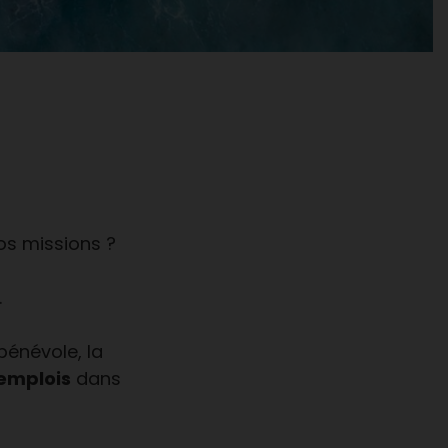
os missions ?
.
bénévole, la
emplois
dans