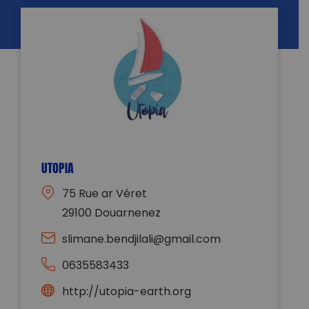
UTOPIA
75 Rue ar Véret
29100 Douarnenez
slimane.bendjilali@gmail.com
0635583433
http://utopia-earth.org