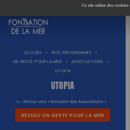
Passer
Ce site utilise des cookies
au
contenu
ACCUEIL
NOS PROGRAMMES
>
>
UN GESTE POUR LA MER
ASSOCIATIONS
>
>
UTOPIA
UTOPIA
Retour vers « Annuaire des Associations »
RÉSEAU UN GESTE POUR LA MER