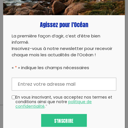
Agissez pour l'Océan
TERMINÉE
La première façon d’agir, c’est d’être bien
informé.
28/06/2025 - 10:00 à 20:30
Inscrivez-vous à notre newsletter pour recevoir
chaque mois les actualités de l’Océan !
JOURNÉE DE SENSIBILISATION ET DE COLLECTE
DE DÉCHETS- CAPBRETON 2025
«
*
» indique les champs nécessaires
40130 Capbreton
En vous inscrivant, vous acceptez nos termes et
conditions ainsi que notre
politique de
confidentialité
.
*
S'INSCRIRE
PARTAGER CET ARTICLE: