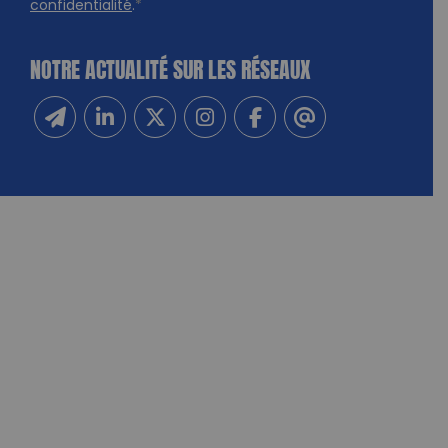
confidentialité
.
*
NOTRE ACTUALITÉ SUR LES RÉSEAUX
Inscrivez-vous à notre newsletter
Suivez-nous sur Linkedin
Suivez-nous sur Twitter
Suivez-nous sur Instagram
Suivez-nous sur Facebook
Contactez-nous