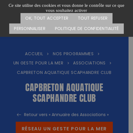
Passer
CARTE DES ACTIONS
FAIRE UN DON
Ce site utilise des cookies et vous donne le contrôle sur ce que
au
vous souhaitez activer
Menu
contenu
OK, TOUT ACCEPTER
TOUT REFUSER
PERSONNALISER
POLITIQUE DE CONFIDENTIALITÉ
ACCUEIL
NOS PROGRAMMES
>
>
UN GESTE POUR LA MER
ASSOCIATIONS
>
>
CAPBRETON AQUATIQUE SCAPHANDRE CLUB
CAPBRETON AQUATIQUE
SCAPHANDRE CLUB
Retour vers « Annuaire des Associations »
RÉSEAU UN GESTE POUR LA MER