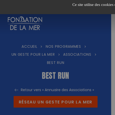
Passer
Ce site utilise des cookies
au
contenu
ACCUEIL
NOS PROGRAMMES
>
>
UN GESTE POUR LA MER
ASSOCIATIONS
>
>
BEST RUN
BEST RUN
Retour vers « Annuaire des Associations »
RÉSEAU UN GESTE POUR LA MER