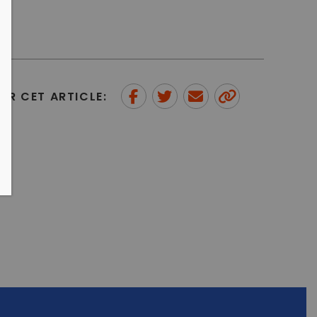
ER CET ARTICLE:
Partager sur Facebook
Partager sur Twitter
Envoyer à un ami
Copy to
clipboard