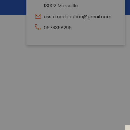
13002 Marseille
asso.meditaction@gmail.com
0673358296