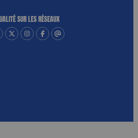
UALITÉ SUR LES RÉSEAUX
-vous à notre newsletter
vez-nous sur Linkedin
Suivez-nous sur Twitter
Suivez-nous sur Instagram
Suivez-nous sur Facebook
Contactez-nous