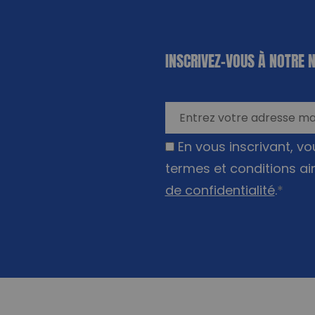
«
*
» indique
INSCRIVEZ-VOUS À NOTRE 
les champs
nécessaires
En vous inscrivant, v
termes et conditions ai
de confidentialité
.
*