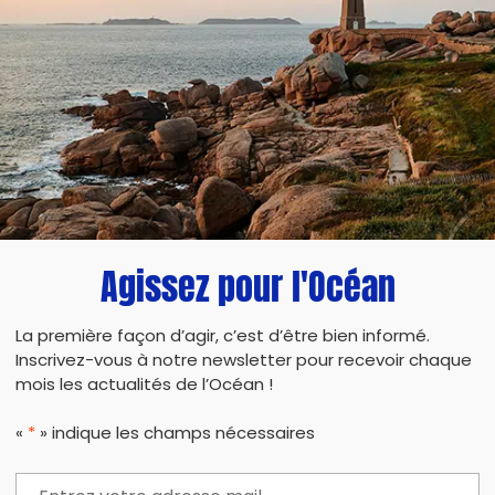
à 12:30
CLEAN WORLD CLEAN UP
DAY BOUILLANTE
97123 BOUILLANTE
NOS COLLECTES 
Agissez pour l'Océan
COLLECTE DE DÉCHETS
COLLECTE DE DÉ
La première façon d’agir, c’est d’être bien informé.
Inscrivez-vous à notre newsletter pour recevoir chaque
mois les actualités de l’Océan !
«
*
» indique les champs nécessaires
TERMINÉE