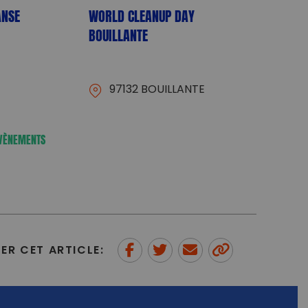
ANSE
WORLD CLEANUP DAY
BOUILLANTE
97132 BOUILLANTE
ÉVÈNEMENTS
ER CET ARTICLE:
Partager sur Facebook
Partager sur Twitter
Envoyer à un ami
Copy to
clipboard