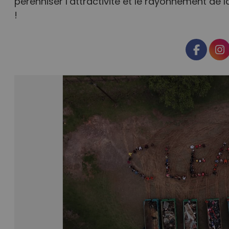
pérenniser l’attractivité et le rayonnement d
!
Faceb
I