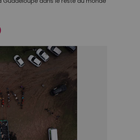
e la Guadeloupe dans le reste du monde
ook
nstagram