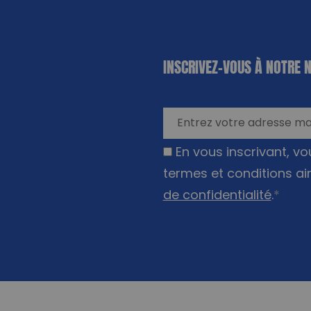
«
*
» indique
INSCRIVEZ-VOUS À NOTRE 
les champs
nécessaires
En vous inscrivant, v
termes et conditions ai
de confidentialité
.
*