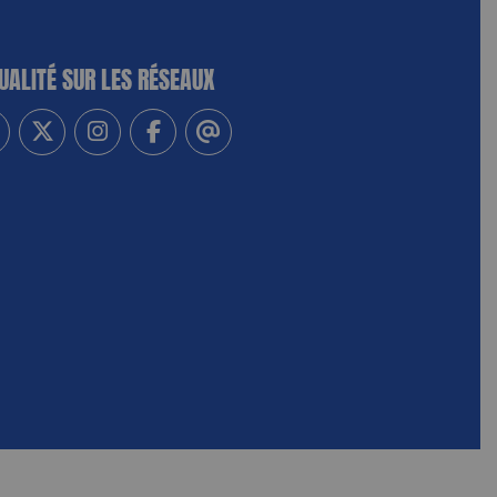
UALITÉ SUR LES RÉSEAUX
-vous à notre newsletter
vez-nous sur Linkedin
Suivez-nous sur Twitter
Suivez-nous sur Instagram
Suivez-nous sur Facebook
Contactez-nous