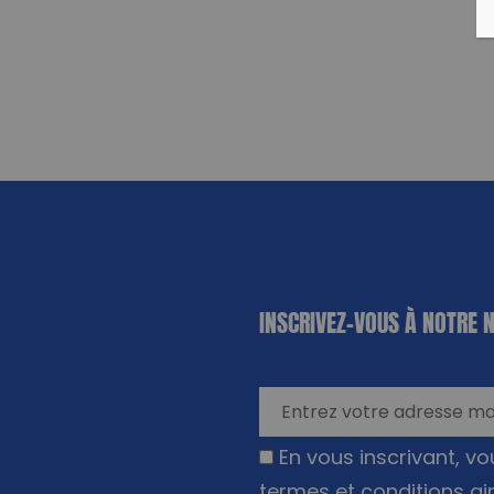
«
*
» indique
INSCRIVEZ-VOUS À NOTRE 
les champs
nécessaires
En vous inscrivant, v
termes et conditions ai