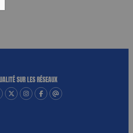
UALITÉ SUR LES RÉSEAUX
-vous à notre newsletter
vez-nous sur Linkedin
Suivez-nous sur Twitter
Suivez-nous sur Instagram
Suivez-nous sur Facebook
Contactez-nous