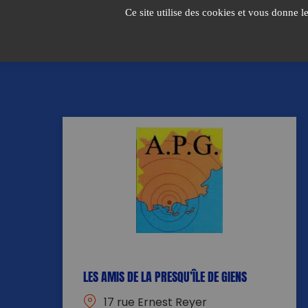
Passer
Ce site utilise des cookies et vous donne l
au
contenu
LES AMIS DE LA PRESQU’ÎLE DE GIENS
17 rue Ernest Reyer