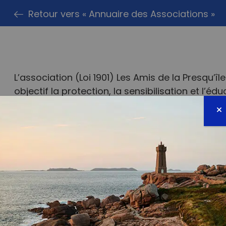
Retour vers « Annuaire des Associations »
L’association (Loi 1901) Les Amis de la Presqu’î
objectif la protection, la sensibilisation et l’é
publics (adultes, enfants, scolaires…) sont cibl
l’environnement depuis 2016 à Hyères, des salle
géologie, potager…)vous permettent d’appren
l’année, des conférences et des excusions son
Faceb
I