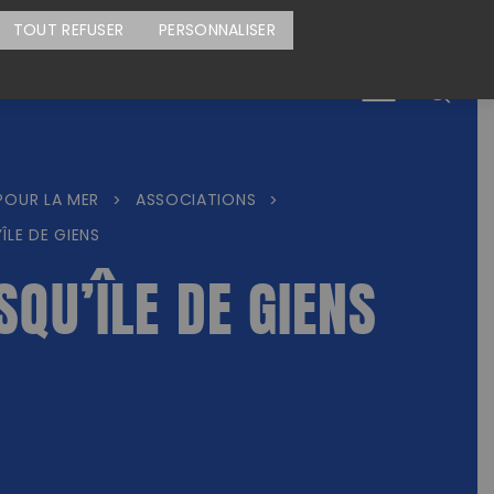
CARTE DES ACTIONS
FAIRE UN DON
TOUT REFUSER
PERSONNALISER
Menu
POUR LA MER
ASSOCIATIONS
>
>
ÎLE DE GIENS
SQU’ÎLE DE GIENS