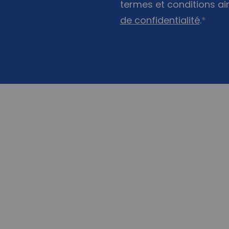
termes et conditions ai
de confidentialité
.
*