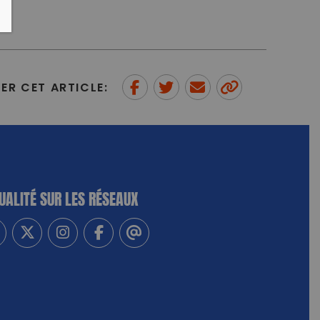
ER CET ARTICLE:
Partager sur Facebook
Partager sur Twitter
Envoyer à un ami
Copy to
clipboard
UALITÉ SUR LES RÉSEAUX
-vous à notre newsletter
vez-nous sur Linkedin
Suivez-nous sur Twitter
Suivez-nous sur Instagram
Suivez-nous sur Facebook
Contactez-nous