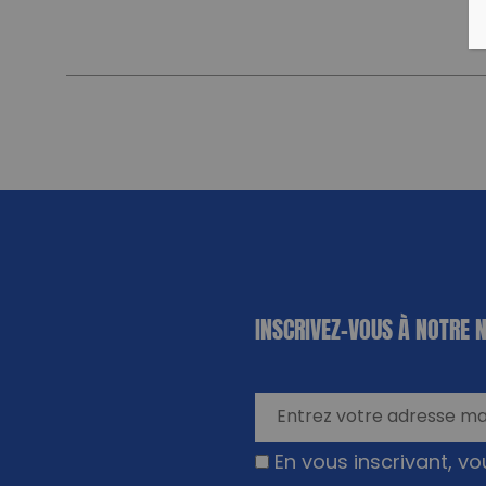
«
*
» indique
INSCRIVEZ-VOUS À NOTRE 
les champs
nécessaires
En vous inscrivant, v