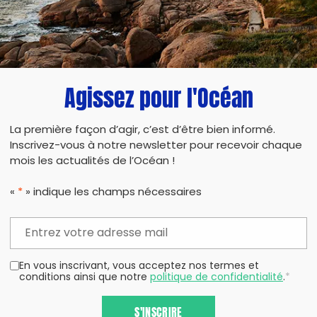
TERMINÉE
Agissez pour l'Océan
16/05/2021 - 08:00
à 12:00
La première façon d’agir, c’est d’être bien informé.
Inscrivez-vous à notre newsletter pour recevoir chaque
15EME COUP DE PROP’
mois les actualités de l’Océan !
MASQUÉ – EMBOUCHURE
«
*
» indique les champs nécessaires
DE LA RIVIÈRE SAINTE-
SUZANNE
97441 Sainte-
Suzanne
En vous inscrivant, vous acceptez nos termes et
conditions ainsi que notre
politique de confidentialité
.
*
S'INSCRIRE