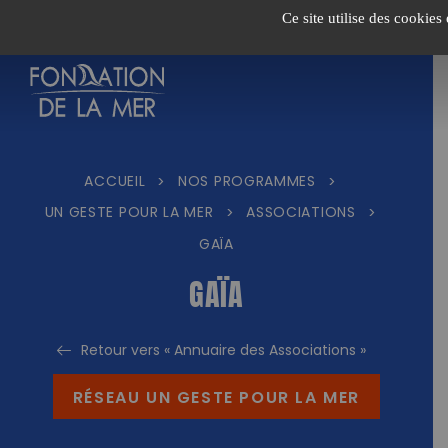
Passer
Ce site utilise des cookies
au
contenu
ACCUEIL
NOS PROGRAMMES
>
>
UN GESTE POUR LA MER
ASSOCIATIONS
>
>
GAÏA
GAÏA
Retour vers « Annuaire des Associations »
RÉSEAU UN GESTE POUR LA MER