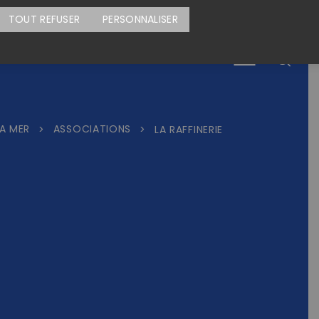
CARTE DES ACTIONS
FAIRE UN DON
TOUT REFUSER
PERSONNALISER
Menu
A MER
ASSOCIATIONS
>
>
LA RAFFINERIE