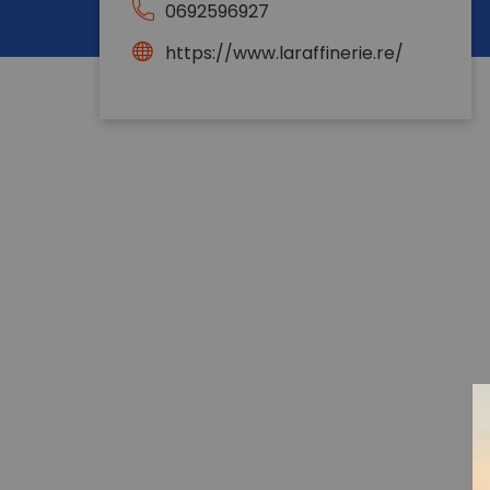
0692596927
https://www.laraffinerie.re/