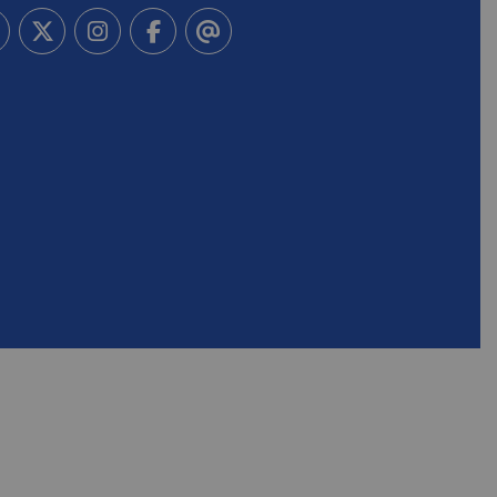
-vous à notre newsletter
vez-nous sur Linkedin
Suivez-nous sur Twitter
Suivez-nous sur Instagram
Suivez-nous sur Facebook
Contactez-nous