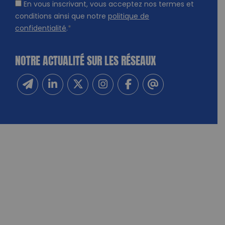
En vous inscrivant, vous acceptez nos termes et
conditions ainsi que notre
politique de
confidentialité
.
*
NOTRE ACTUALITÉ SUR LES RÉSEAUX
Inscrivez-vous à notre newsletter
Suivez-nous sur Linkedin
Suivez-nous sur Twitter
Suivez-nous sur Instagram
Suivez-nous sur Facebook
Contactez-nous