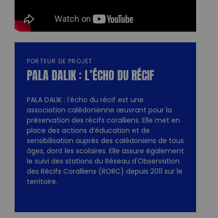
PORTEUR DE PROJET
PALA DALIK : L’ÉCHO DU RÉCIF
PALA DALIK : l’écho du récif est une
association calédonienne œuvrant pour la
préservation des récifs coralliens. Elle met en
place des actions d’éducation et de
sensibilisation auprès des calédoniens de tous
âges, dont les scolaires. Elle assure également
le suivi des stations du Réseau d'Observation
des Récifs Coralliens (RORC) depuis 2011 sur le
territoire.