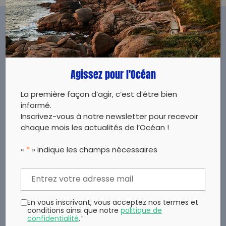
POUR ALLER PLUS LOIN
Agissez pour l'Océan
La première façon d’agir, c’est d’être bien
informé.
Inscrivez-vous à notre newsletter pour recevoir
chaque mois les actualités de l’Océan !
«
*
» indique les champs nécessaires
Etat des lieux des récifs coralliens de
Nouvelle-Calédonie
Carte du RORC (Réseau d'Observation des
Récifs Coralliens de Nouvelle-Calédonie)
En vous inscrivant, vous acceptez nos termes et
conditions ainsi que notre
politique de
confidentialité
.
*