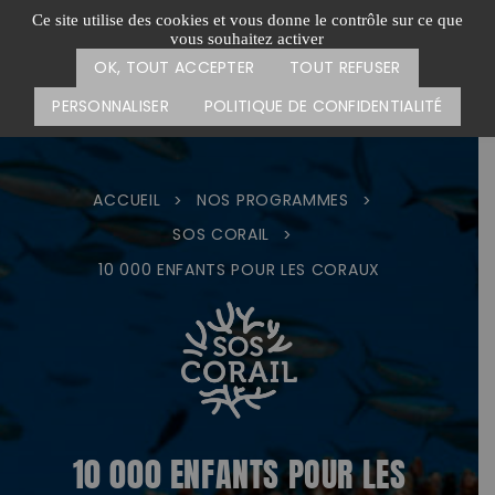
Passer
CARTE DES ACTIONS
FAIRE UN DON
Ce site utilise des cookies et vous donne le contrôle sur ce que
au
vous souhaitez activer
Menu
contenu
OK, TOUT ACCEPTER
TOUT REFUSER
PERSONNALISER
POLITIQUE DE CONFIDENTIALITÉ
ACCUEIL
NOS PROGRAMMES
>
>
SOS CORAIL
>
10 000 ENFANTS POUR LES CORAUX
10 000 ENFANTS POUR LES