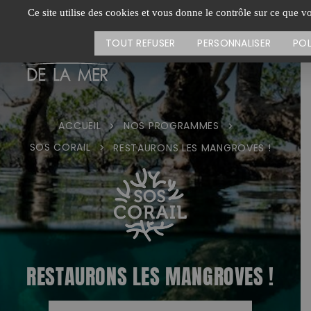
Passer
CARTE DES ACTIONS
FA
Ce site utilise des cookies et vous donne le contrôle sur ce que v
au
contenu
TOUT REFUSER
PERSONNALISER
POL
ACCUEIL
NOS PROGRAMMES
>
>
SOS CORAIL
>
RESTAURONS LES MANGROVES !
RESTAURONS LES MANGROVES !