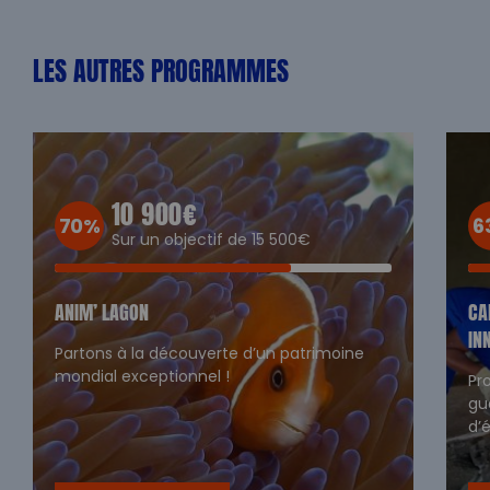
LES AUTRES PROGRAMMES
10 900€
70%
6
Sur un objectif de 15 500€
ANIM’ LAGON
CA
IN
Partons à la découverte d’un patrimoine
mondial exceptionnel !
Pr
gu
d’