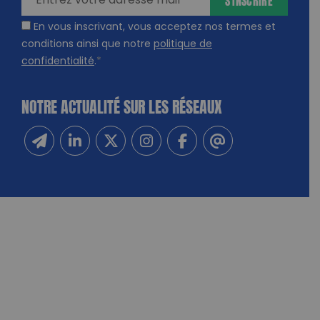
En vous inscrivant, vous acceptez nos termes et
conditions ainsi que notre
politique de
confidentialité
.
*
NOTRE ACTUALITÉ SUR LES RÉSEAUX
Inscrivez-vous à notre newsletter
Suivez-nous sur Linkedin
Suivez-nous sur Twitter
Suivez-nous sur Instagram
Suivez-nous sur Facebook
Contactez-nous