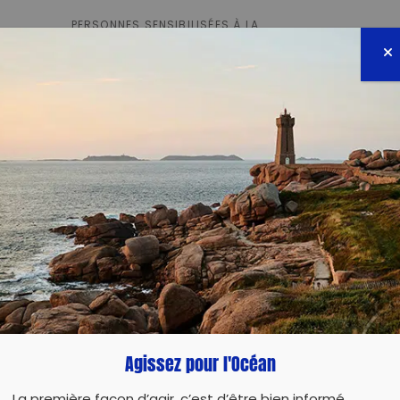
PERSONNES SENSIBILISÉES À LA
RESTAURATION DE MANGROVES
15
Ha
DE MANGROVES PROTÉGÉES ET SUIVIES
15
PERSONNES FORMÉES À LA RESTAURATION
DE MANGROVES
Agissez pour l'Océan
POUR ALLER PLUS LOIN