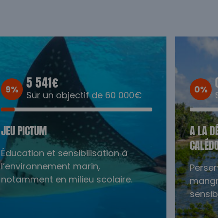
5 541€
9%
0%
Sur un objectif de 60 000€
JEU PICTUM
A LA D
CALÉD
Éducation et sensibilisation à
l’environnement marin,
Perser
notamment en milieu scolaire.
mangro
sensib