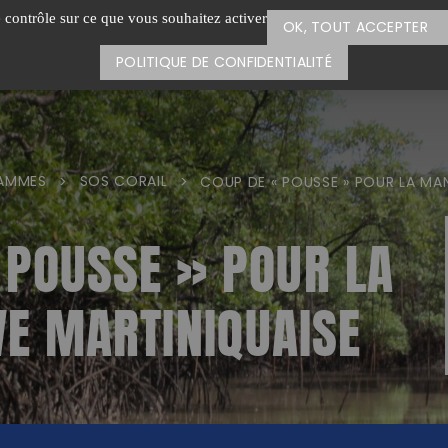
e contrôle sur ce que vous souhaitez activer
OK, TOUT ACCEPTER
POLITIQUE DE CONFIDENTIALITÉ
AMMES
SOS CORAIL
>
>
COUP DE « POUSSE » POUR LA MA
 POUSSE » POUR LA
E MARTINIQUAISE