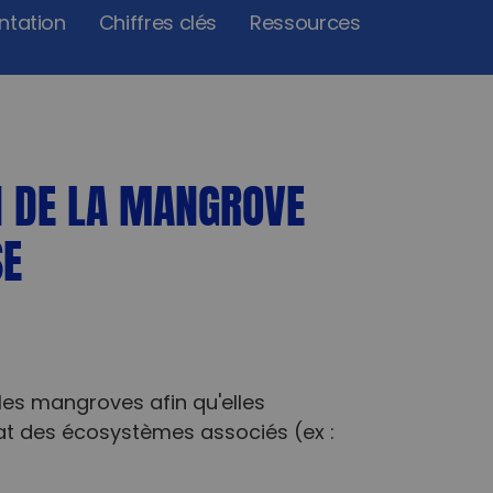
ntation
Chiffres clés
Ressources
N DE LA MANGROVE
SE
les mangroves afin qu'elles
at des écosystèmes associés (ex :