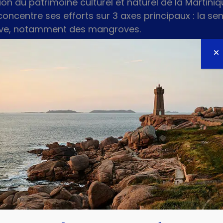
ion du patrimoine culturel et naturel de la Martiniq
 concentre ses efforts sur 3 axes principaux : la se
tive, notamment des mangroves.
5000
m²
DE MANGROVES RESTAURÉES