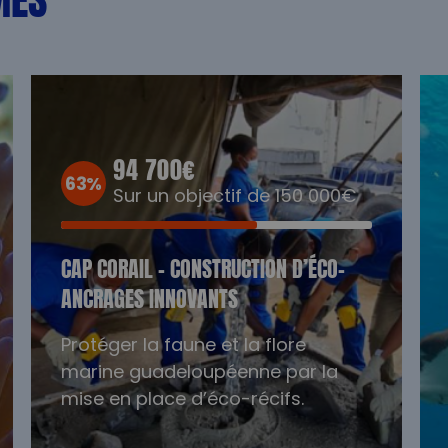
94 700€
63%
Sur un objectif de 150 000€
CAP CORAIL – CONSTRUCTION D’ÉCO-
ANCRAGES INNOVANTS
Protéger la faune et la flore
marine guadeloupéenne par la
mise en place d’éco-récifs.