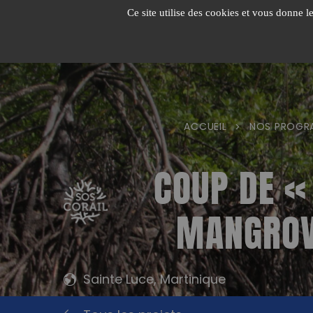
Passer
Ce site utilise des cookies et vous donne l
au
contenu
ACCUEIL
NOS PROGR
>
COUP DE «
MANGROV
Sainte Luce, Martinique