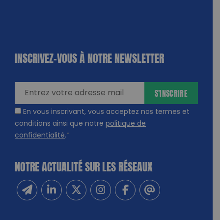
INSCRIVEZ-VOUS À NOTRE NEWSLETTER
dique
amps
ires
S'INSCRIRE
En vous inscrivant, vous acceptez nos termes et
conditions ainsi que notre
politique de
confidentialité
.
*
NOTRE ACTUALITÉ SUR LES RÉSEAUX
Inscrivez-vous à notre newsletter
Suivez-nous sur Linkedin
Suivez-nous sur Twitter
Suivez-nous sur Instagram
Suivez-nous sur Facebook
Contactez-nous