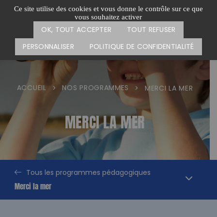
Passer
CARTE DES ACTIONS
FAIRE UN DON
Ce site utilise des cookies et vous donne le contrôle sur ce que
au
vous souhaitez activer
Menu
contenu
OK, TOUT ACCEPTER
TOUT REFUSER
PERSONNALISER
POLITIQUE DE CONFIDENTIALITÉ
ACCUEIL
NOS PROGRAMMES
>
>
MERCI LA MER
MERCI LA MER
uvrir
le
enu
Tous les programmes pédagogiques
Merci la mer