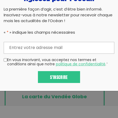
POUR ALLER PLUS LOIN
La première façon d’agir, c’est d’être bien informé.
Inscrivez-vous à notre newsletter pour recevoir chaque
mois les actualités de l’Océan !
«
*
» indique les champs nécessaires
En vous inscrivant, vous acceptez nos termes et
conditions ainsi que notre
politique de confidentialité
.
*
S'INSCRIRE
La carte du Vendée Globe