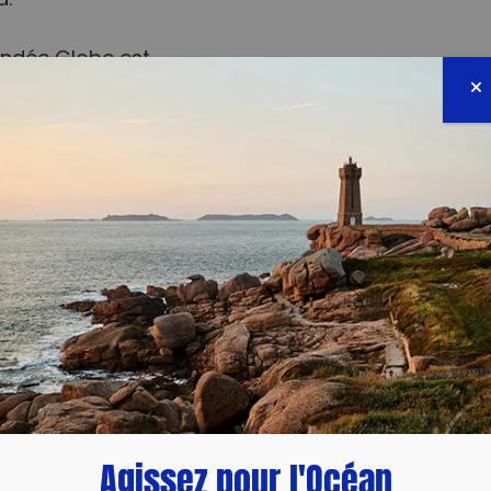
d.
endée Globe est
rint de 64 jours 19
ablit un nouveau
Armel Le Cléac’h (74
8 heures.
ationale, attirant des
ompétition, c’est
aine.
Agissez pour l'Océan