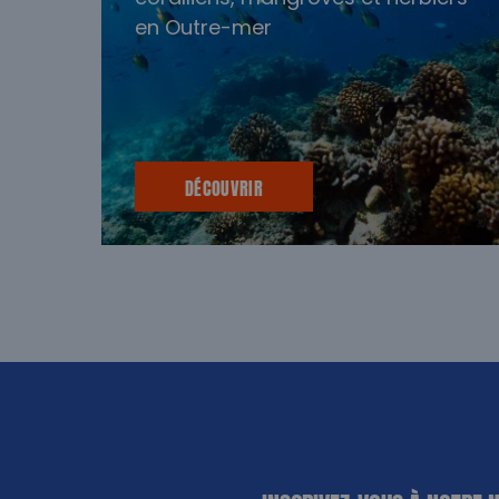
en Outre-mer
DÉCOUVRIR
«
*
» indique