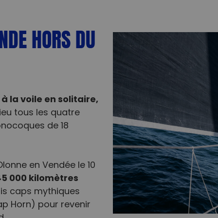
NDE HORS DU
 la voile en solitaire,
 lieu tous les quatre
monocoques de 18
Olonne en Vendée le 10
5 000 kilomètres
ois caps mythiques
ap Horn) pour revenir