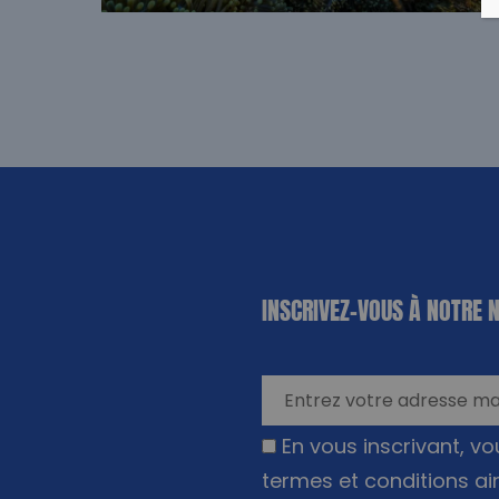
«
*
» indique
INSCRIVEZ-VOUS À NOTRE 
les champs
nécessaires
En vous inscrivant, v
termes et conditions ai