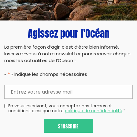
COMMENT PROTÉGER LES CORAUX ?
Agissez pour l'Océan
La première façon d’agir, c’est d’être bien informé.
Inscrivez-vous à notre newsletter pour recevoir chaque
mois les actualités de l’Océan !
«
*
» indique les champs nécessaires
01.03.2023
LES HERBIERS MARINS, ESSENTIELS À
NOTRE SURVIE
En vous inscrivant, vous acceptez nos termes et
conditions ainsi que notre
politique de confidentialité
.
*
S'INSCRIRE