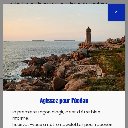
protection et de restauration des récifs coralliens,
mangroves et herbier en outre-mer.
PARTAGER CET ARTICLE:
Agissez pour l'Océan
Partager sur Facebook
Partager sur
Envoyer à
Twitter
un ami
La première façon d’agir, c’est d’être bien
Copy to clipboard
informé.
Inscrivez-vous à notre newsletter pour recevoir