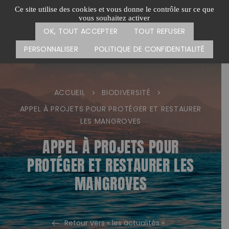
Passer
CARTE DES ACTIONS
FAIRE UN DON
Ce site utilise des cookies et vous donne le contrôle sur ce que
au
vous souhaitez activer
Menu
contenu
OK, TOUT ACCEPTER
TOUT REFUSER
PERSONNALISER
POLITIQUE DE CONFIDENTIALITÉ
ACCUEIL
BIODIVERSITÉ
>
>
APPEL À PROJETS POUR PROTÉGER ET RESTAURER
LES MANGROVES
APPEL À PROJETS POUR
PROTÉGER ET RESTAURER LES
MANGROVES
Retour vers « les actualités »