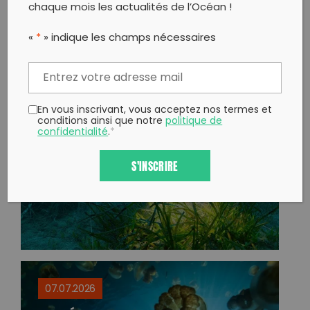
chaque mois les actualités de l’Océan !
POURSUIVEZ VOTRE LECTURE
«
*
» indique les champs nécessaires
09.07.2026
En vous inscrivant, vous acceptez nos termes et
conditions ainsi que notre
politique de
REPLANTER LA POSIDONIE EN MÉDITERRANÉE
confidentialité
.
*
S'INSCRIRE
07.07.2026