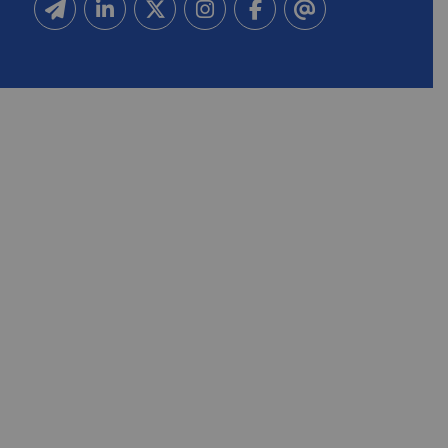
Inscrivez-vous à notre newsletter
Suivez-nous sur Linkedin
Suivez-nous sur Twitter
Suivez-nous sur Instagram
Suivez-nous sur Facebook
Contactez-nous