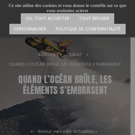
Passer
CARTE DES ACTIONS
FAIRE UN DON
Ce site utilise des cookies et vous donne le contrôle sur ce que
au
vous souhaitez activer
Menu
contenu
OK, TOUT ACCEPTER
TOUT REFUSER
PERSONNALISER
POLITIQUE DE CONFIDENTIALITÉ
ACCUEIL
CLIMAT
>
>
QUAND L’OCÉAN BRÛLE, LES ÉLÉMENTS S’EMBRASENT
QUAND L’OCÉAN BRÛLE, LES
ÉLÉMENTS S’EMBRASENT
Retour vers « les actualités »