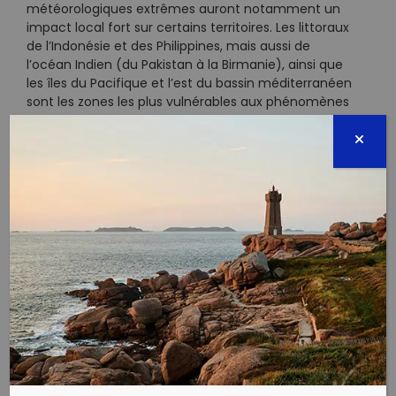
météorologiques extrêmes auront notamment un
impact local fort sur certains territoires. Les littoraux
de l’Indonésie et des Philippines, mais aussi de
l’océan Indien (du Pakistan à la Birmanie), ainsi que
les îles du Pacifique et l’est du bassin méditerranéen
sont les zones les plus vulnérables aux phénomènes
climatiques. Ces catastrophes naturelles sont en
effet susceptibles d’affecter les activités de pêches
et agricoles, principales activités économiques de
ces espaces. Même si selon les estimations
actuelles, aucun pays ne sera entièrement
submergé au cours du siècle, l’élévation du niveau
de la mer menace la viabilité économique de
certaines régions à basse altitude avant leur
submersion entière. Ce phénomène a ainsi pour
risque un certain désordre social, une forte
augmentation des migrations climatiques ainsi que
des désaccords sur l’exploitation des océans. De
même, les dommages consécutifs à
l’accroissement des phénomènes météorologiques
extrêmes aggraveront la vulnérabilité des