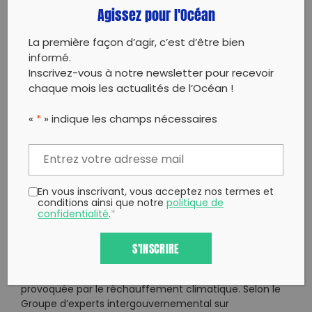
populations de ces territoires.
Agissez pour l'Océan
La première façon d’agir, c’est d’être bien
informé.
Inscrivez-vous à notre newsletter pour recevoir
chaque mois les actualités de l’Océan !
«
*
» indique les champs nécessaires
L’AFFAIRE TEITONA AUX KIRIBATI : OU
LORSQUE RÉCHAUFFEMENT CLIMATIQUE ET
DROIT INTERNATIONAL NE FONT PAS BON
En vous inscrivant, vous acceptez nos termes et
MÉNAGE
conditions ainsi que notre
politique de
confidentialité
.
*
Cette République insulaire située dans le Pacifique
S'INSCRIRE
central est un parfait exemple des conséquences
concrètes que peut avoir la montée des eaux
provoquée par le réchauffement climatique. Selon le
Groupe d’experts intergouvernemental sur