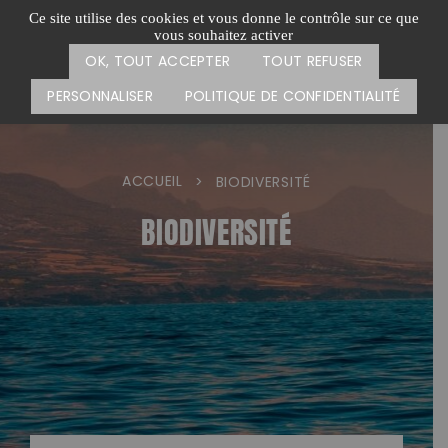
Passer
CARTE DES ACTIONS
FAIRE UN DON
Ce site utilise des cookies et vous donne le contrôle sur ce que
au
vous souhaitez activer
Menu
contenu
OK, TOUT ACCEPTER
TOUT REFUSER
PERSONNALISER
POLITIQUE DE CONFIDENTIALITÉ
ACCUEIL
>
BIODIVERSITÉ
BIODIVERSITÉ