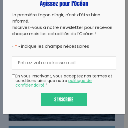
DISCUTÉ
Agissez pour l'Océan
La première façon d’agir, c’est d’être bien
informé.
Inscrivez-vous à notre newsletter pour recevoir
chaque mois les actualités de l’Océan !
«
*
» indique les champs nécessaires
06.03.2023
"LE NAVIRE A ENFIN ATTEINT LE RIVAGE", UN
En vous inscrivant, vous acceptez nos termes et
TRAITÉ INTERNATIONAL HISTORIQUE SUR LA
conditions ainsi que notre
politique de
confidentialité
.
*
HAUTE MER
S'INSCRIRE