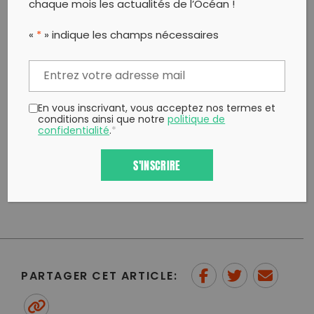
chaque mois les actualités de l’Océan !
population à l’observation de l’environnement et à
l’importance de le sauvegarder.
«
*
» indique les champs nécessaires
Te mana o te moana sur UnGestePourLaMer.
En vous inscrivant, vous acceptez nos termes et
Pour soutenir les actions de Te mana o te moana:
conditions ainsi que notre
politique de
confidentialité
.
*
https://www.temanaotemoana.org/fr/nous-
soutenir/
.
S'INSCRIRE
PARTAGER CET ARTICLE:
Partager sur Facebook
Partager sur
Envoyer à
Twitter
un ami