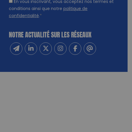
En vous inscrivant, vous acceptez nos termes et
conditions ainsi que notre
politique de
confidentialité
.
*
NOTRE ACTUALITÉ SUR LES RÉSEAUX
Inscrivez-vous à notre newsletter
Suivez-nous sur Linkedin
Suivez-nous sur Twitter
Suivez-nous sur Instagram
Suivez-nous sur Facebook
Contactez-nous