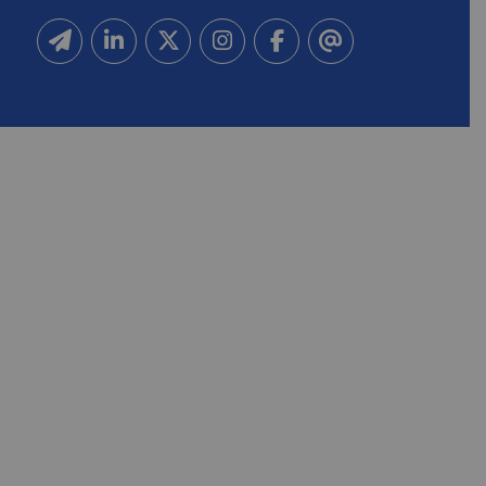
Inscrivez-vous à notre newsletter
Suivez-nous sur Linkedin
Suivez-nous sur Twitter
Suivez-nous sur Instagram
Suivez-nous sur Facebook
Contactez-nous