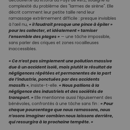
découverte du littoral du Pays de Retz, souligne la
complexité du problème des "larmes de sirène". Elle
décrit comment leur petite taille rend leur
ramassage extrêmement difficile : presque invisibles
« il faudrait presque une pince à épiler »
à l’œil nu,
pour les collecter, et idéalement « tamiser
l’ensemble des plages »
— une tâche impossible,
sans parler des criques et zones rocailleuses
inaccessibles.
« Ce n’est pas simplement une pollution massive
due à un accident isolé, mais plutôt le résultat de
négligences répétées et permanentes de la part
de l’industrie, ponctuées par des accidents
massifs »
« Nous pallions à la
, insiste-t-elle.
négligence des industriels et des sociétés de
transport. »
Elle mentionne aussi l’épuisement des
« Pour
bénévoles, confrontés à une tâche sans fin :
chaque pourcentage que nous ramassons, nous
n’osons imaginer combien nous laissons derrière,
qui ressurgira à la prochaine tempête. »