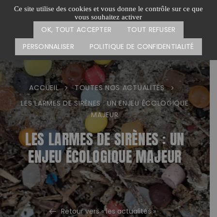
Passer
CARTE DES ACTIONS
FAIRE UN DON
Ce site utilise des cookies et vous donne le contrôle sur ce que
au
vous souhaitez activer
Menu
contenu
OK, TOUT ACCEPTER
TOUT REFUSER
PERSONNALISER
POLITIQUE DE CONFIDENTIALITÉ
ACCUEIL
TOUTES NOS ACTUALITÉS
>
>
LES LARMES DE SIRÈNES : UN ENJEU ÉCOLOGIQUE
MAJEUR
LES LARMES DE SIRÈNES : UN
ENJEU ÉCOLOGIQUE MAJEUR
Retour vers « les actualités »