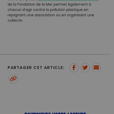
de la Fondation de la Mer permet également à
chacun d’agir contre la pollution plastique en
rejoignant une association ou en organisant une
collecte.
PARTAGER CET ARTICLE:
Partager sur Facebook
Partager sur
Envoyer à
Twitter
un ami
Copy to clipboard