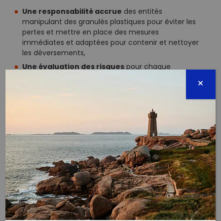
Une responsabilité accrue
des entités
manipulant des granulés plastiques pour éviter les
pertes et mettre en place des mesures
immédiates et adaptées pour contenir et nettoyer
les déversements,
Une évaluation des risques
pour chaque
installation manipulant annuellement un certain
tonnage de granulés, afin d’identifier et de
prévenir les pertes,
Une meilleure traçabilité
des granulés grâce à
un étiquetage clair des conteneurs de stockage et
de transport,
Une transparence des informations
sur les
pratiques de gestion des granulés.
Le Conseil de l'Union Européenne est actuellement
en négociation pour parvenir à un accord général
d'ici la fin de l'année 2024, avec une adoption finale
prévue début 2025. Les débats actuels portent
notamment sur les propositions concernant le