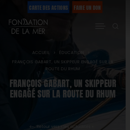
Passer
CARTE DES ACTIONS
FAIRE UN DON
au
Menu
contenu
ACCUEIL
ÉDUCATION
>
>
FRANÇOIS GABART, UN SKIPPEUR ENGAGÉ SUR LA
ROUTE DU RHUM
FRANÇOIS GABART, UN SKIPPEUR
ENGAGÉ SUR LA ROUTE DU RHUM
Retour vers « les actualités »