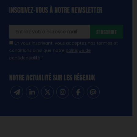
INSCRIVEZ-VOUS À NOTRE NEWSLETTER
dique
amps
ires
S'INSCRIRE
En vous inscrivant, vous acceptez nos termes et
conditions ainsi que notre
politique de
confidentialité
.
*
NOTRE ACTUALITÉ SUR LES RÉSEAUX
Inscrivez-vous à notre newsletter
Suivez-nous sur Linkedin
Suivez-nous sur Twitter
Suivez-nous sur Instagram
Suivez-nous sur Facebook
Contactez-nous