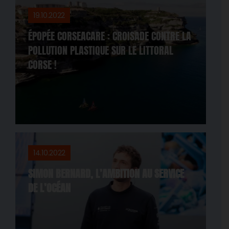
19.10.2022
ÉPOPÉE CORSEACARE : CROISADE CONTRE LA
POLLUTION PLASTIQUE SUR LE LITTORAL
CORSE !
14.10.2022
SIMON BERNARD, L’AMBITION AU SERVICE
DE L’OCÉAN