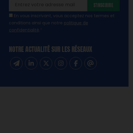
S'INSCRIRE
En vous inscrivant, vous acceptez nos termes et
conditions ainsi que notre
politique de
confidentialité
.
*
NOTRE ACTUALITÉ SUR LES RÉSEAUX
Inscrivez-vous à notre newsletter
Suivez-nous sur Linkedin
Suivez-nous sur Twitter
Suivez-nous sur Instagram
Suivez-nous sur Facebook
Contactez-nous