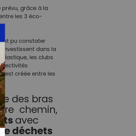
prévu, grâce à la
entre les 3 éco-
s ont pu constater
s’investissent dans la
plastique, les clubs
llectivités
s’est créée entre les
rce des bras
otre chemin,
nts
avec
de déchets