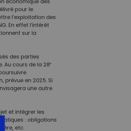
ation économique des
livré pour le
re l’exploitation des
. En effet l’intérêt
ionnent sur la
isés des parties
e. Au cours de la 28
e
 poursuivre
n, prévue en 2025. Si
t envisagera une autre
et et intégrer les
matiques : obligations
nière, etc.