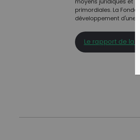
moyens juridiques et f
primordiales. La Fonda
développement d'une é
Le rapport de la 