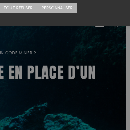
CARTE DES ACTIONS
FAIRE UN DON
TOUT REFUSER
PERSONNALISER
Menu
’UN CODE MINIER ?
E EN PLACE D’UN