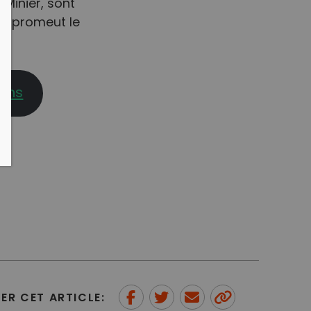
Minier, sont
ui promeut le
rins
ER CET ARTICLE: