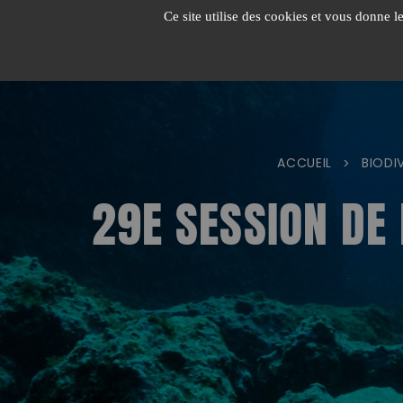
Passer
Ce site utilise des cookies et vous donne l
au
contenu
ACCUEIL
BIODI
>
29E SESSION DE 