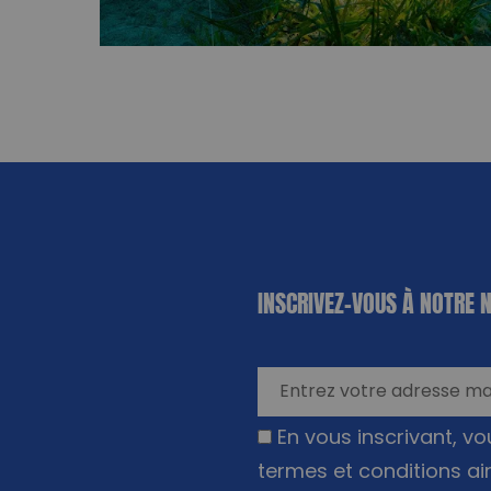
«
*
» indique
INSCRIVEZ-VOUS À NOTRE 
les champs
nécessaires
En vous inscrivant, v
termes et conditions ai