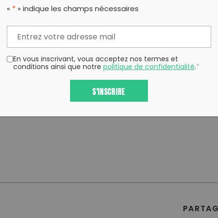
inanciers pour sanctionner le non-respect du Code 
«
*
» indique les champs nécessaires
tion de la Mer défend également la mine urbaine q
conomie circulaire respectueuse du citoyen.
En vous inscrivant, vous acceptez nos termes et
Fondation de la Mer sur les Grands fonds ma
conditions ainsi que notre
politique de confidentialité
.
*
S'INSCRIRE
PARTAG