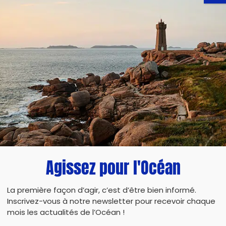
 LA FONDATION DE LA MER : F
 DÉFENSE DU PLANCHER OCÉAN
s pays les plus impliqués dans la lutte contre l’ex
ingt-deux pays sont aussi partisans d'un moratoire
nir tous les éléments scientifiques avant de prend
le exploitation de ces espaces méconnus. A l’inver
ur l’exploitation des fonds marins, tandis que les É
Agissez pour l'Océan
veloppement économique et conséquences environ
tion de la Mer a publié un rapport en juin 2022 sur
La première façon d’agir, c’est d’être bien informé.
 plusieurs recommandations ont été mises en avant
Inscrivez-vous à notre newsletter pour recevoir chaque
mois les actualités de l’Océan !
s, l’étude des différentes incidences et la dotatio