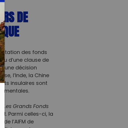
ERS DE
IQUE
ploitation des fonds
 ou d’une clause de
re une décision
se, l’Inde, la Chine
tats insulaires sont
nementales.
 «
Les Grands Fonds
. Parmi celles-ci, la
n de l’AIFM de