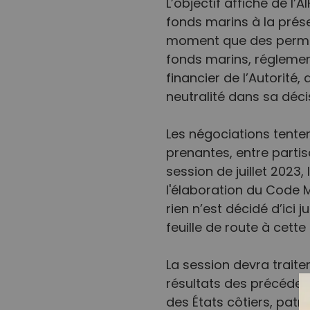
L’objectif affiché de l
fonds marins à la prése
moment que des permis 
fonds marins, réglementé
financier de l’Autorité
neutralité dans sa décis
Les négociations tenten
prenantes, entre partis
session de juillet 2023,
l'élaboration du Code M
rien n’est décidé d’ici 
feuille de route à cette f
La session devra traiter
résultats des précédent
des États côtiers, patri