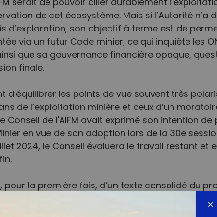
’AIFM serait de pouvoir allier durablement l’exploit
rvation de cet écosystème. Mais si l’Autorité n’a dé
d’exploration, son objectif à terme est de permett
e via un futur Code minier, ce qui inquiète les ONG
, ainsi que sa gouvernance financière opaque, quest
ion finale.
t d’équilibrer les points de vue souvent très polar
ans de l’exploitation minière et ceux d’un moratoir
 le Conseil de l'AIFM avait exprimé son intention de
inier en vue de son adoption lors de la 30e sessio
juillet 2024, le Conseil évaluera le travail restant e
in.
, pour la première fois, d’un texte consolidé du proj
s travaux intersessions autour de différentes thé
moine culturel subaquatique, test d'exploitation mi