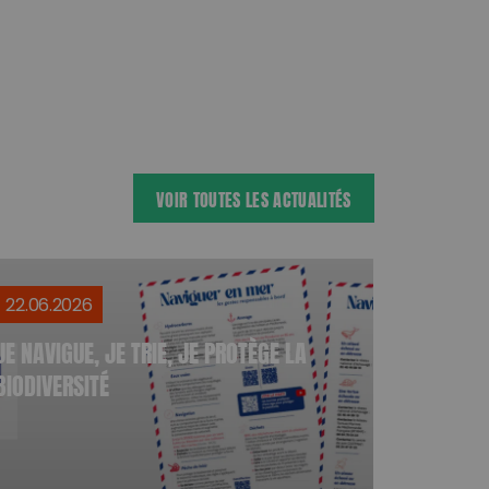
Partager sur Facebook
Partager sur Twitter
Envoyer à un ami
Copy to
clipboard
VOIR TOUTES LES ACTUALITÉS
22.06.2026
JE NAVIGUE, JE TRIE, JE PROTÈGE LA
BIODIVERSITÉ