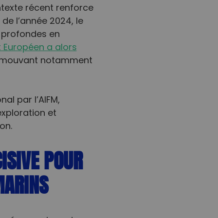
ntexte récent renforce
de l’année 2024, le
x profondes en
 Européen a alors
romouvant notamment
nal par l’AIFM,
exploration et
on.
CISIVE POUR
MARINS