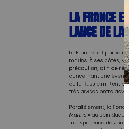
LA FRANCE ET
LANCE DE LA
La France fait partie de
marins. À ses côtés, v
précaution, afin de réu
concernant une éventuel
ou la Russie militent po
très divisés entre dé
Parallèlement, la Fonda
Marins
» au sein duquel
transparence des projet