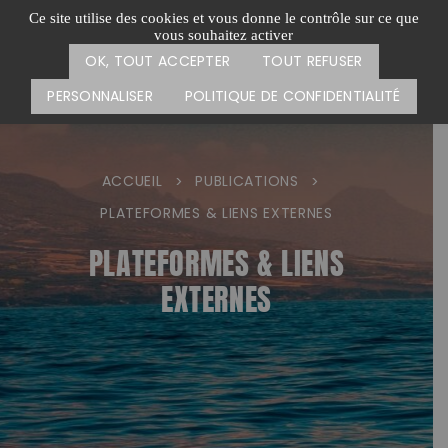
Passer
CARTE DES ACTIONS
FAIRE UN DON
Ce site utilise des cookies et vous donne le contrôle sur ce que
au
vous souhaitez activer
Menu
contenu
OK, TOUT ACCEPTER
TOUT REFUSER
PERSONNALISER
POLITIQUE DE CONFIDENTIALITÉ
ACCUEIL
PUBLICATIONS
>
>
PLATEFORMES & LIENS EXTERNES
PLATEFORMES & LIENS
EXTERNES