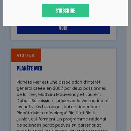
notamment sur la pollution plastique de
l’Océan.
S'INSCRIRE
VOIR
VISITER
PLANÈTE MER
Planète Mer est une association d’intérêt
général créée en 2007 par deux passionnés
de la mer, Mathieu Mauvernay et Laurent
Debas. Sa mission : préserver la vie marine et
les activités humaines qui en dépendent.
Planète Mer a développé BioLit et BioLit
Junior, qui forment un programme national
de sciences participatives en partenariat