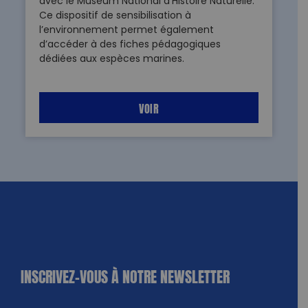
avec le Muséum National d’Histoire Naturelle.
Ce dispositif de sensibilisation à
l’environnement permet également
d’accéder à des fiches pédagogiques
dédiées aux espèces marines.
VOIR
INSCRIVEZ-VOUS À NOTRE NEWSLETTER
dique
amps
ires