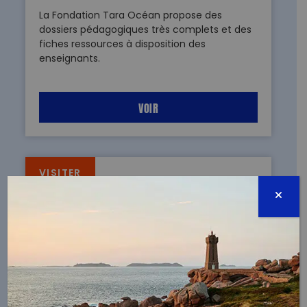
La Fondation Tara Océan propose des
dossiers pédagogiques très complets et des
fiches ressources à disposition des
enseignants.
VOIR
VISITER
OCEAN CAMPUS
Développée par Surfrider Foundation Europe,
Ocean Campus est une plateforme
d'éducation au développement durable,
composée de cours en ligne, de quiz et de
kits pédagogiques gratuits
.