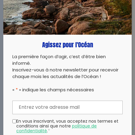
VOIR
Agissez pour l'Océan
VISITER
7E CONTINENT
La première façon d’agir, c’est d’être bien
informé.
Inscrivez-vous à notre newsletter pour recevoir
C’est pendant sa traversée de l’Atlantique à
chaque mois les actualités de l’Océan !
la rame en solitaire que Patrick Deixonne,
navigateur, explorateur, découvre la pollution
«
*
» indique les champs nécessaires
par les déchets plastiques au cœur même
de l’océan. Ce choc va modifier le cours de
sa vie. L’association organise des missions
d’exploration pour étudier ce phénomène et
alerter le public et les politiques sur la gravité
En vous inscrivant, vous acceptez nos termes et
de la situation.
Dans l’espace pédagogique,
conditions ainsi que notre
politique de
vous trouverez des fiches documentaires,
confidentialité
.
*