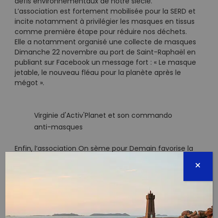
défis environnementaux de notre siècle.
L’association est fortement mobilisée pour la SERD et
incite notamment à privilégier les masques en tissus
comme première étape pour réduire nos déchets.
Elle a notamment organisé une collecte de masques
Dimanche 22 novembre au port de Saint-Raphaël en
publiant sur Facebook un message fort : « Le masque
jetable, le nouveau fléau pour la planète après le
mégot ».
Virginie d'Activ'Planet et son commando
anti-masques
Enfin, l’association On sème pour Demain favorise la
solidarité de tous pour protéger l’environnement. Il
s‘agit d’une part d’agir dans la nature (ramassage de
déchets en forêts, mer et campagne, plantations
participatives…), d’organiser des ateliers (récup’,
recyclage, zéro déchets, création de produits
cosmétiques et domestiques…) et de sensibiliser les