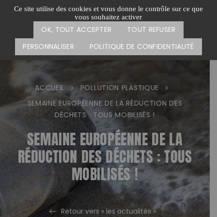
Passer
CARTE DES ACTIONS
FAIRE UN DON
Ce site utilise des cookies et vous donne le contrôle sur ce que
au
vous souhaitez activer
Menu
contenu
OK, TOUT ACCEPTER
TOUT REFUSER
PERSONNALISER
POLITIQUE DE CONFIDENTIALITÉ
ACCUEIL
POLLUTION PLASTIQUE
>
>
SEMAINE EUROPÉENNE DE LA RÉDUCTION DES
DÉCHETS : TOUS MOBILISÉS !
SEMAINE EUROPÉENNE DE LA
RÉDUCTION DES DÉCHETS : TOUS
MOBILISÉS !
Retour vers « les actualités »