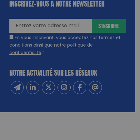
INSCRIVEZ-VOUS À NOTRE NEWSLETTER
dique
amps
ires
S'INSCRIRE
En vous inscrivant, vous acceptez nos termes et
conditions ainsi que notre
politique de
confidentialité
.
*
NOTRE ACTUALITÉ SUR LES RÉSEAUX
Inscrivez-vous à notre newsletter
Suivez-nous sur Linkedin
Suivez-nous sur Twitter
Suivez-nous sur Instagram
Suivez-nous sur Facebook
Contactez-nous