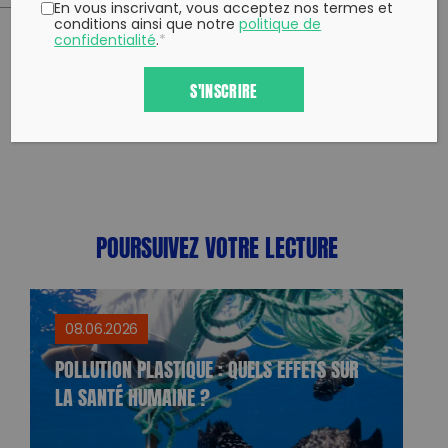
En vous inscrivant, vous acceptez nos termes et
conditions ainsi que notre
politique de
confidentialité
.
*
PARTAGER CET ARTICLE:
S'INSCRIRE
Partager sur Facebook
Partager sur
Envoyer à
Twitter
un ami
Copy to clipboard
POURSUIVEZ VOTRE LECTURE
08.06.2026
POLLUTION PLASTIQUE : QUELS EFFETS SUR
LA SANTÉ HUMAINE ?