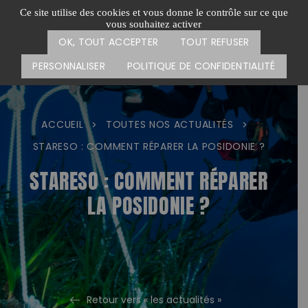
Passer
CARTE DES ACTIONS
FAIRE UN DON
Ce site utilise des cookies et vous donne le contrôle sur ce que
au
vous souhaitez activer
Menu
contenu
OK, TOUT ACCEPTER
TOUT REFUSER
PERSONNALISER
POLITIQUE DE CONFIDENTIALITÉ
ACCUEIL
TOUTES NOS ACTUALITÉS
>
>
STARESO : COMMENT RÉPARER LA POSIDONIE ?
STARESO : COMMENT RÉPARER
LA POSIDONIE ?
Retour vers « les actualités »