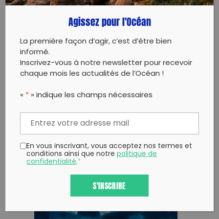
récoltent des boutures épaves de fragments de
posidonies. Ces fragments sont ensuite fixés à des
Agissez pour l'Océan
tapis en fibre de coco, puis à des gabions remplis de
pierres de granit. Ils sont finalement descendus dans
La première façon d’agir, c’est d’être bien
leur site d’expérimentation, à 23m de profondeur.
informé.
Ces gabions forment des bases robustes et
stabilisent les racines des plantes. Six structures sont
Inscrivez-vous à notre newsletter pour recevoir
ainsi formées et réparties sur des sites de 20m², et
chaque mois les actualités de l’Océan !
feront l’objet d’un suivi annuel pour analyser
l’évolution des posidonies. Les résultats de
«
*
» indique les champs nécessaires
l’expérimentation de transplantation sur les gabions
seront présentés dans deux ans, à l’automne 2026.
En vous inscrivant, vous acceptez nos termes et
conditions ainsi que notre
politique de
confidentialité
.
*
S'INSCRIRE