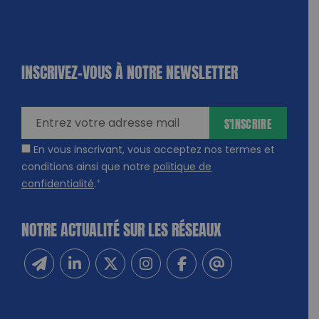
INSCRIVEZ-VOUS À NOTRE NEWSLETTER
dique
amps
ires
S'INSCRIRE
En vous inscrivant, vous acceptez nos termes et
conditions ainsi que notre
politique de
confidentialité
.
*
NOTRE ACTUALITÉ SUR LES RÉSEAUX
Inscrivez-vous à notre newsletter
Suivez-nous sur Linkedin
Suivez-nous sur Twitter
Suivez-nous sur Instagram
Suivez-nous sur Facebook
Contactez-nous