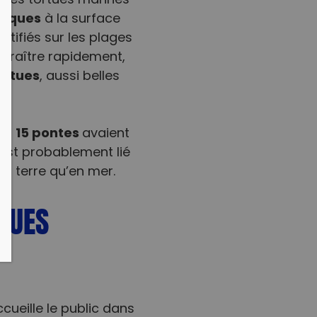
e les tortues marines
tiques
à la surface
entifiés sur les plages
araître rapidement,
ortues
, aussi belles
15 pontes
 où
avaient
 est probablement lié
sur terre qu’en mer.
RTUES
cueille le public dans