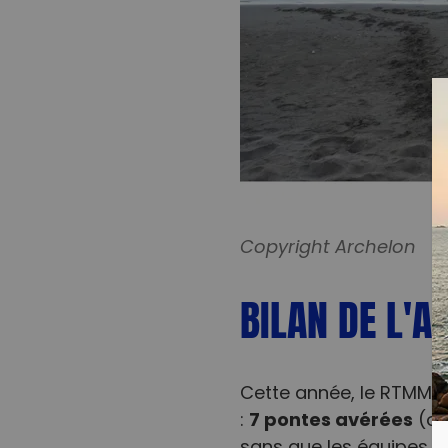
Copyright Archelon
BILAN DE L'A
Cette année, le RTMMF 
7 pontes avérées
:
(œu