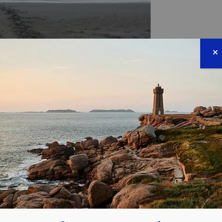
NNÉE 2024
10 activités de ponte
a enregistré
sur le littoral 
3 tentatives de ponte
fs localisés) et
(sortie d'u