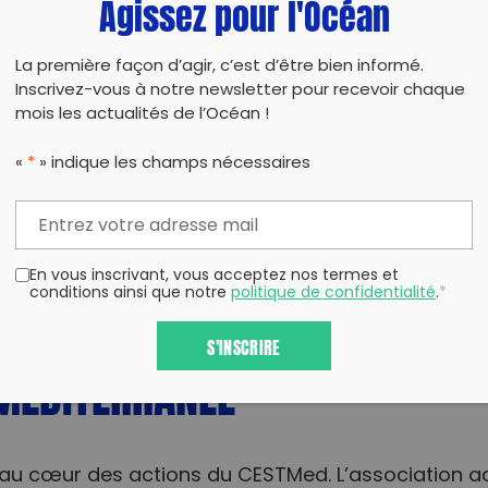
Agissez pour l'Océan
u RTMMF parviennent à localiser les œufs). Lorsqu
traces caractéris
pour pondre, elles laissent des
de localiser les nids. Ainsi, des nids ont pu être id
La première façon d’agir, c’est d’être bien informé.
 et Narbonne. Cependant, ces traces peuvent disp
Inscrivez-vous à notre newsletter pour recevoir chaque
émergences spontanées de nouveau-nés t
mois les actualités de l’Océan !
des
été observées.
«
*
» indique les champs nécessaires
faible comparée à celle de 2023
té relativement
,
 RTMMF sur le littoral méditerranéen français. Cela
ive des températures printanières
, aussi bien 
En vous inscrivant, vous acceptez nos termes et
conditions ainsi que notre
politique de confidentialité
.
*
ION À LA PROTECTION DES TO
S'INSCRIRE
MÉDITERRANÉE
e au cœur des actions du CESTMed. L’association ac