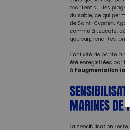
sans que les équipes d
montent sur les plages 
du sable, ce qui permet 
de Saint-Cyprien, Agde
comme à Leucate, où 
que surprenantes, ont 
L’activité de ponte a é
été enregistrées par le
l’augmentation tard
à
SENSIBILISAT
MARINES DE 
La sensibilisation rest