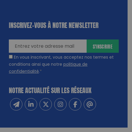
INSCRIVEZ-VOUS À NOTRE NEWSLETTER
dique
amps
ires
S'INSCRIRE
En vous inscrivant, vous acceptez nos termes et
conditions ainsi que notre
politique de
confidentialité
.
*
NOTRE ACTUALITÉ SUR LES RÉSEAUX
Inscrivez-vous à notre newsletter
Suivez-nous sur Linkedin
Suivez-nous sur Twitter
Suivez-nous sur Instagram
Suivez-nous sur Facebook
Contactez-nous