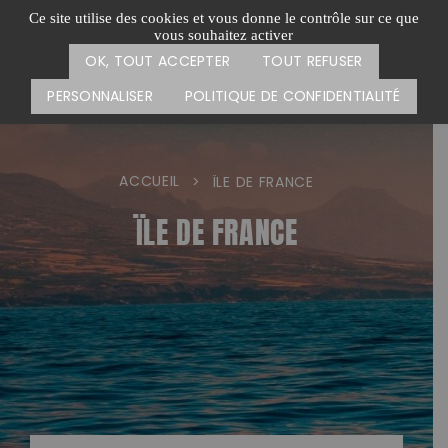
Passer
CARTE DES ACTIONS
FAIRE UN DON
Ce site utilise des cookies et vous donne le contrôle sur ce que
au
vous souhaitez activer
Menu
contenu
OK, TOUT ACCEPTER
TOUT REFUSER
PERSONNALISER
POLITIQUE DE CONFIDENTIALITÉ
ACCUEIL
>
ÏLE DE FRANCE
ÏLE DE FRANCE