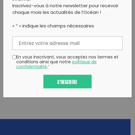
ASSOCIATION SCION DUBOIS
Inscrivez-vous à notre newsletter pour recevoir
chaque mois les actualités de l’Océan !
«
*
» indique les champs nécessaires
En vous inscrivant, vous acceptez nos termes et
conditions ainsi que notre
politique de
confidentialité
.
*
S'INSCRIRE