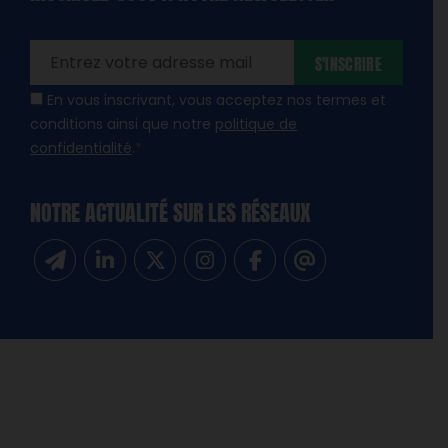
amps
ires
S'INSCRIRE
En vous inscrivant, vous acceptez nos termes et
conditions ainsi que notre
politique de
confidentialité
.
*
NOTRE ACTUALITÉ SUR LES RÉSEAUX
Inscrivez-vous à notre newsletter
Suivez-nous sur Linkedin
Suivez-nous sur Twitter
Suivez-nous sur Instagram
Suivez-nous sur Facebook
Contactez-nous