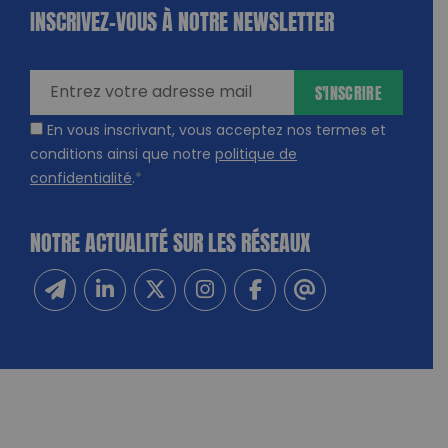
INSCRIVEZ-VOUS À NOTRE NEWSLETTER
dique
amps
ires
S'INSCRIRE
En vous inscrivant, vous acceptez nos termes et
conditions ainsi que notre
politique de
confidentialité
.
*
NOTRE ACTUALITÉ SUR LES RÉSEAUX
Inscrivez-vous à notre newsletter
Suivez-nous sur Linkedin
Suivez-nous sur Twitter
Suivez-nous sur Instagram
Suivez-nous sur Facebook
Contactez-nous