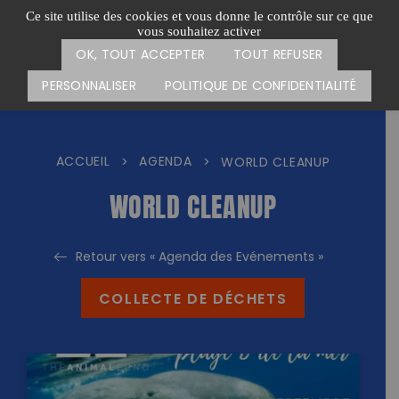
Passer
CARTE DES ACTIONS
FAIRE UN DON
Ce site utilise des cookies et vous donne le contrôle sur ce que
au
vous souhaitez activer
Menu
contenu
OK, TOUT ACCEPTER
TOUT REFUSER
PERSONNALISER
POLITIQUE DE CONFIDENTIALITÉ
ACCUEIL
AGENDA
>
>
WORLD CLEANUP
WORLD CLEANUP
Retour vers « Agenda des Evénements »
COLLECTE DE DÉCHETS