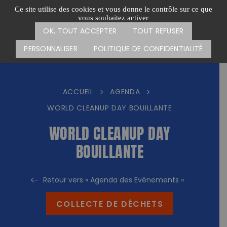
Passer
CARTE DES ACTIONS
FAIRE UN DON
Ce site utilise des cookies et vous donne le contrôle sur ce que
au
vous souhaitez activer
Menu
contenu
OK, TOUT ACCEPTER
TOUT REFUSER
PERSONNALISER
POLITIQUE DE CONFIDENTIALITÉ
ACCUEIL
AGENDA
>
>
WORLD CLEANUP DAY BOUILLANTE
WORLD CLEANUP DAY
BOUILLANTE
Retour vers « Agenda des Evénements »
COLLECTE DE DÉCHETS