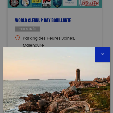
WORLD CLEANUP DAY BOUILLANTE
TERMINÉE
Parking des Heures Saines,
Malendure
97132 BOUILLANTE
21 septembre 2025 - 08:30 à 12:00
cleanmyisland@gmail.com
0690295376
Évènement proposé par :
CleanMyIsland