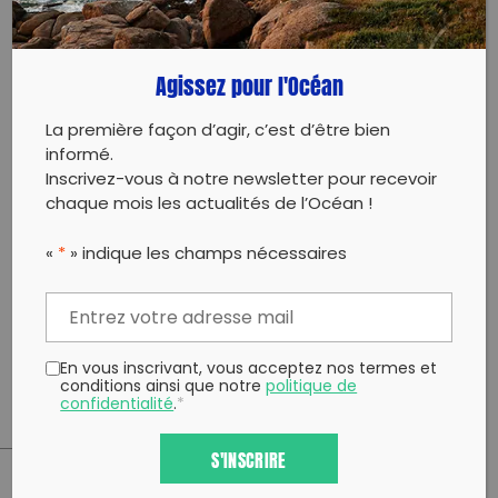
La Journée mondiale du nettoyage de la planète, est
Agissez pour l'Océan
une initiative mondiale qui mobilise les citoyens afin
de ramasser les déchets abandonnés polluant notre
environnement. 211 pays participent à cette journée.
La première façon d’agir, c’est d’être bien
informé.
Comme chaque année CLEANMYISLAND organise un
Inscrivez-vous à notre newsletter pour recevoir
clean afin de promouvoir cette journée écologique
chaque mois les actualités de l’Océan !
et solidaire 🌿
«
*
» indique les champs nécessaires
Rejoins-nous le 21 septembre à Bouillante pour un
clean entre terre et mer. A pied, en palmes masque
tuba où en plongée, il y en aura pour tous les goûts !
Ensemble, nous pouvons faire la différence ! 💪🌎
Infos sur notre site web 🙂
En vous inscrivant, vous acceptez nos termes et
conditions ainsi que notre
politique de
confidentialité
.
*
S'INSCRIRE