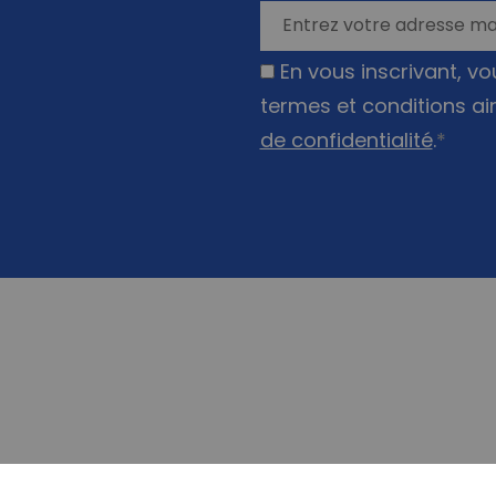
En vous inscrivant, v
termes et conditions ai
de confidentialité
.
*