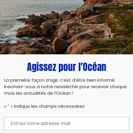
chaque petit geste compte, on compte sur vou
📍 Carnon plage des Roquilles parking Gratuit
🕒 rendez vous : 10h30
Agissez pour l'Océan
La première façon d’agir, c’est d’être bien informé.
Inscrivez-vous à notre newsletter pour recevoir chaque
PARTAG
mois les actualités de l’Océan !
«
*
» indique les champs nécessaires