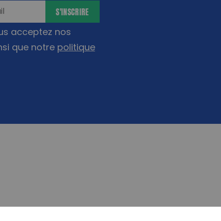
Inscrivez
Sui
S'INSCRIRE
ous acceptez nos
nsi que notre
politique