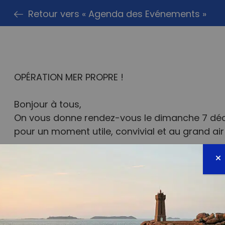
Retour vers « Agenda des Evénements »
OPÉRATION MER PROPRE !
Bonjour à tous,
On vous donne rendez-vous le dimanche 7 déc
pour un moment utile, convivial et au grand air 
Objectif : ramasser un maximum de déchets et
plus propre.
Nous on apporte les gants et vous, vous appor