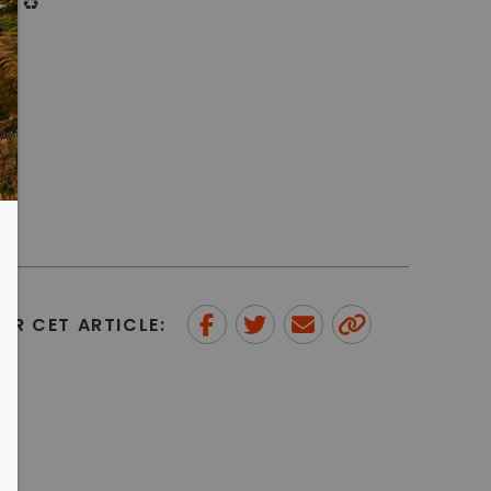
s ♻️
ER CET ARTICLE:
Partager sur Facebook
Partager sur Twitter
Envoyer à un ami
Copy to
clipboard