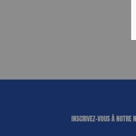
«
*
» indique
INSCRIVEZ-VOUS À NOTRE 
les champs
nécessaires