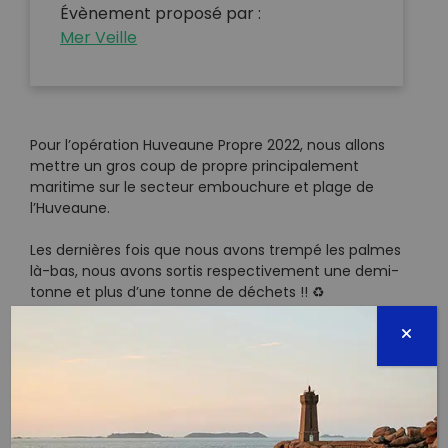
Évènement proposé par :
Mer Veille
Pour l’opération Huveaune Propre 2022, nous allons
mettre un gros coup de propre principalement
maritime sur le secteur embouchure et plage de
l’Huveaune.
Les dernières fois que nous avons trempé les palmes
là-bas, nous avons sortis respectivement une demi-
tonne et plus d’une tonne de déchets !! ♻
Et notamment beaucoup beaucoup de pneus retirés
du site ces jours-là ☣
(voir vidéo de l’opération du 24/10/2021:
https://www.youtube.com/watch?
v=WOlDC47Aan0&t=33s)
Pour cette année 2022, une forte tempête est