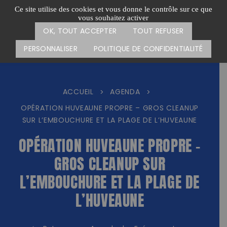
Passer
CARTE DES ACTIONS
FAIRE UN DON
Ce site utilise des cookies et vous donne le contrôle sur ce que
au
vous souhaitez activer
Menu
contenu
OK, TOUT ACCEPTER
TOUT REFUSER
PERSONNALISER
POLITIQUE DE CONFIDENTIALITÉ
ACCUEIL
AGENDA
>
>
OPÉRATION HUVEAUNE PROPRE – GROS CLEANUP
SUR L’EMBOUCHURE ET LA PLAGE DE L’HUVEAUNE
OPÉRATION HUVEAUNE PROPRE –
GROS CLEANUP SUR
L’EMBOUCHURE ET LA PLAGE DE
L’HUVEAUNE