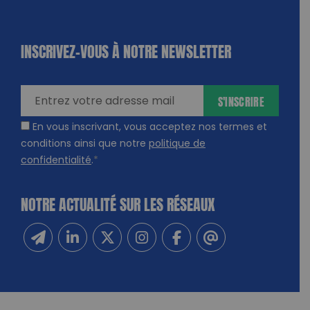
INSCRIVEZ-VOUS À NOTRE NEWSLETTER
dique
amps
ires
S'INSCRIRE
En vous inscrivant, vous acceptez nos termes et
conditions ainsi que notre
politique de
confidentialité
.
*
NOTRE ACTUALITÉ SUR LES RÉSEAUX
Inscrivez-vous à notre newsletter
Suivez-nous sur Linkedin
Suivez-nous sur Twitter
Suivez-nous sur Instagram
Suivez-nous sur Facebook
Contactez-nous