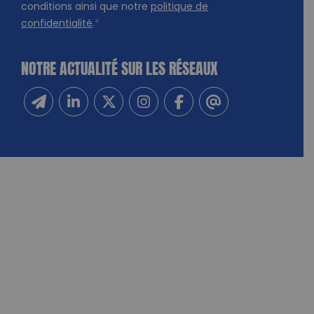
conditions ainsi que notre
politique de
confidentialité
.
*
NOTRE ACTUALITÉ SUR LES RÉSEAUX
Inscrivez-vous à notre newsletter
Suivez-nous sur Linkedin
Suivez-nous sur Twitter
Suivez-nous sur Instagram
Suivez-nous sur Facebook
Contactez-nous