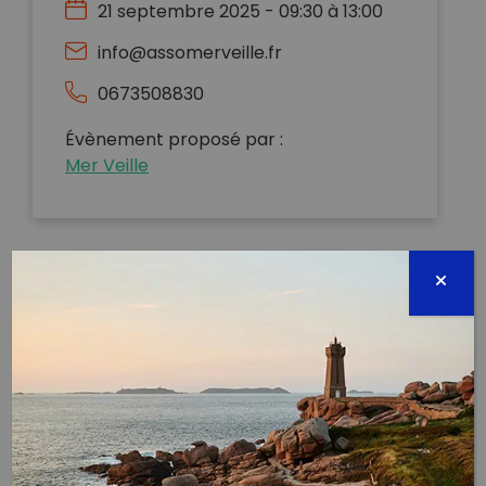
21 septembre 2025 - 09:30 à 13:00
info@assomerveille.fr
0673508830
Évènement proposé par :
Mer Veille
C'est le World Cleanup Day édition 2025 et on
s'attaque au secteur Corbières pour une grand
nettoyage mer et terre !! Après l'été, ce site très
fréquenté en a bien besoin !
Rendez-vous est donné à 9h30 à la base nautique
de Corbières. Pour y accéder : se garer au parking
au-dessus du jardin de Corbières et prendre le
sentier littoral qui mène à la plage de Corbières puis