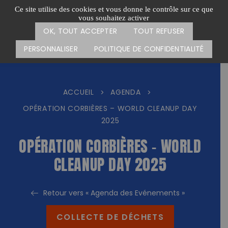
Passer
CARTE DES ACTIONS
FAIRE UN DON
Ce site utilise des cookies et vous donne le contrôle sur ce que
au
vous souhaitez activer
Menu
contenu
OK, TOUT ACCEPTER
TOUT REFUSER
PERSONNALISER
POLITIQUE DE CONFIDENTIALITÉ
ACCUEIL
AGENDA
>
>
OPÉRATION CORBIÈRES – WORLD CLEANUP DAY
2025
OPÉRATION CORBIÈRES – WORLD
CLEANUP DAY 2025
Retour vers « Agenda des Evénements »
COLLECTE DE DÉCHETS