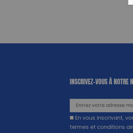
«
*
» indique
INSCRIVEZ-VOUS À NOTRE 
les champs
nécessaires
En vous inscrivant, v
termes et conditions ai