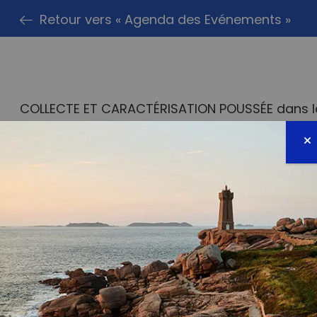
Retour vers « Agenda des Evénements »
COLLECTE ET CARACTÉRISATION POUSSÉE dans le
Cadre Stratégie pour le Milieu Marin coordonné
(Expert en pollution accidentelle des eaux ). C
grâce à la caractérisation des déchets ramass
compréhension des pollutions spécifiques qui to
Européen.