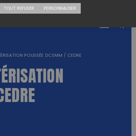
CARTE DES ACTIONS
FAIRE UN DON
TOUT REFUSER
PERSONNALISER
Menu
ÉRISATION POUSSÉE DCSMM / CEDRE
ÉRISATION
CEDRE