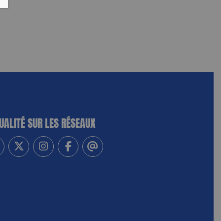
UALITÉ SUR LES RÉSEAUX
-vous à notre newsletter
vez-nous sur Linkedin
Suivez-nous sur Twitter
Suivez-nous sur Instagram
Suivez-nous sur Facebook
Contactez-nous