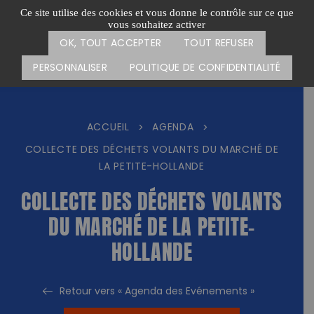
Passer
CARTE DES ACTIONS
FAIRE UN DON
Ce site utilise des cookies et vous donne le contrôle sur ce que
au
vous souhaitez activer
Menu
contenu
OK, TOUT ACCEPTER
TOUT REFUSER
PERSONNALISER
POLITIQUE DE CONFIDENTIALITÉ
ACCUEIL
AGENDA
>
>
COLLECTE DES DÉCHETS VOLANTS DU MARCHÉ DE
LA PETITE-HOLLANDE
COLLECTE DES DÉCHETS VOLANTS
DU MARCHÉ DE LA PETITE-
HOLLANDE
Retour vers « Agenda des Evénements »