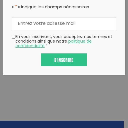
PARTAGER CET ARTICLE:
«
*
» indique les champs nécessaires
Partager sur Facebook
Partager sur
Envoyer à
Twitter
un ami
Copy to clipboard
En vous inscrivant, vous acceptez nos termes et
conditions ainsi que notre
politique de
confidentialité
.
*
S'INSCRIRE