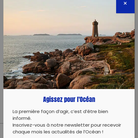
Lors du marché Petite Hollande, les déchets volants
sont malheureusement nombreux à atterir dans la
Loire. Vous êtes armé.e.s d’un sac poubelle et d’une
pince pour ramasser tous les déchets qui s’envolent
du marché avant qu’ils ne terminent à l’eau :
– Récupérer les sacs et les pinces
– Ramasser les déchets volants
Informations complémentaires : prévoir des
vêtements adaptés à la météo ainsi qu’une bonne
Agissez pour l'Océan
paire de gants.
La première façon d’agir, c’est d’être bien
informé.
Inscrivez-vous à notre newsletter pour recevoir
chaque mois les actualités de l’Océan !