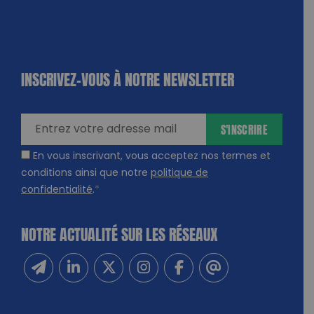
INSCRIVEZ-VOUS À NOTRE NEWSLETTER
dique
amps
ires
S'INSCRIRE
En vous inscrivant, vous acceptez nos termes et
conditions ainsi que notre
politique de
confidentialité
.
*
NOTRE ACTUALITÉ SUR LES RÉSEAUX
Inscrivez-vous à notre newsletter
Suivez-nous sur Linkedin
Suivez-nous sur Twitter
Suivez-nous sur Instagram
Suivez-nous sur Facebook
Contactez-nous