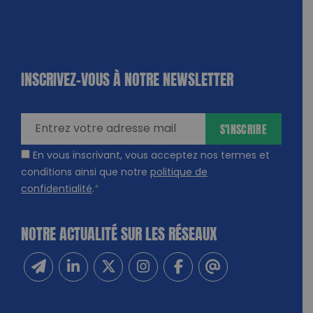
INSCRIVEZ-VOUS À NOTRE NEWSLETTER
dique
amps
ires
S'INSCRIRE
En vous inscrivant, vous acceptez nos termes et
conditions ainsi que notre
politique de
confidentialité
.
*
NOTRE ACTUALITÉ SUR LES RÉSEAUX
Inscrivez-vous à notre newsletter
Suivez-nous sur Linkedin
Suivez-nous sur Twitter
Suivez-nous sur Instagram
Suivez-nous sur Facebook
Contactez-nous