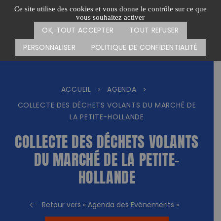
Passer
CARTE DES ACTIONS
FAIRE UN DON
Ce site utilise des cookies et vous donne le contrôle sur ce que
au
vous souhaitez activer
Menu
contenu
OK, TOUT ACCEPTER
TOUT REFUSER
PERSONNALISER
POLITIQUE DE CONFIDENTIALITÉ
ACCUEIL
AGENDA
>
>
COLLECTE DES DÉCHETS VOLANTS DU MARCHÉ DE
LA PETITE-HOLLANDE
COLLECTE DES DÉCHETS VOLANTS
DU MARCHÉ DE LA PETITE-
HOLLANDE
Retour vers « Agenda des Evénements »