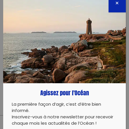
Lors du marché Petite Hollande, les déchets volants
sont malheureusement nombreux à atterrir dans la
Loire. Vous êtes armé.e.s d’un sac poubelle et d’une
pince pour ramasser tous les déchets qui s’envolent
du marché avant qu’ils ne terminent à l’eau :
– Récupérer les sacs et les pinces
– Ramasser les déchets volants
Informations complémentaires : prévoir des
vêtements adaptés à la météo ainsi qu’une bonne
Agissez pour l'Océan
paire de gants.
La première façon d’agir, c’est d’être bien
informé.
Inscrivez-vous à notre newsletter pour recevoir
chaque mois les actualités de l’Océan !