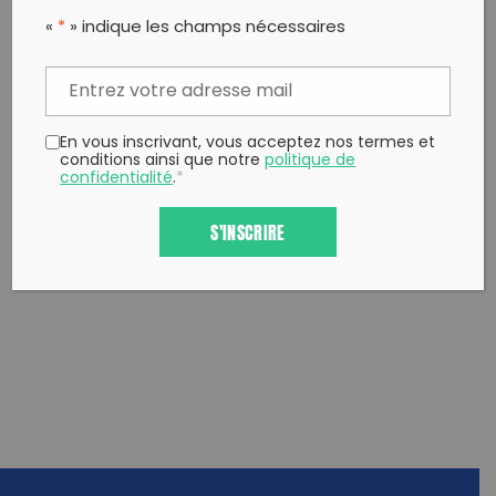
PARTAGER CET ARTICLE:
«
*
» indique les champs nécessaires
Partager sur Facebook
Partager sur
Envoyer à
Twitter
un ami
Copy to clipboard
En vous inscrivant, vous acceptez nos termes et
conditions ainsi que notre
politique de
confidentialité
.
*
S'INSCRIRE