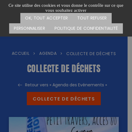
Passer
CARTE DES ACTIONS
FAIRE UN DON
Ce site utilise des cookies et vous donne le contrôle sur ce que
au
vous souhaitez activer
Menu
contenu
OK, TOUT ACCEPTER
TOUT REFUSER
PERSONNALISER
POLITIQUE DE CONFIDENTIALITÉ
ACCUEIL
AGENDA
>
>
COLLECTE DE DÉCHETS
COLLECTE DE DÉCHETS
Retour vers « Agenda des Evénements »
COLLECTE DE DÉCHETS