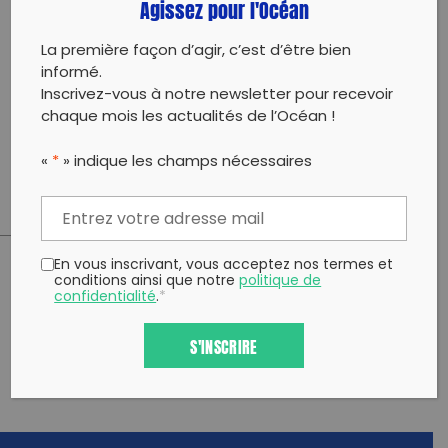
Agissez pour l'Océan
naturel !
➡️ Rendre la plage plus propre à notre départ qu’à
La première façon d’agir, c’est d’être bien
notre arrivée, une action concrète pour préserver
informé.
notre environnement.
Inscrivez-vous à notre newsletter pour recevoir
chaque mois les actualités de l’Océan !
⛔ Pour dire STOP à la pollution des plages et des
océans.
«
*
» indique les champs nécessaires
En vous inscrivant, vous acceptez nos termes et
conditions ainsi que notre
politique de
PARTAGER CET ARTICLE:
confidentialité
.
*
Partager sur Facebook
Partager sur
Envoyer à
Twitter
un ami
S'INSCRIRE
Copy to clipboard