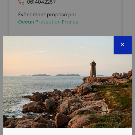
0614042287
Évènement proposé par :
Océan Protection France
Ramassage
⚠️ Jeudi 12 Août de 10h00 à 12h.
Rendez-vous sur la Plage de Carnon rive gauche au
Petit Travers accès 80, face au grand parking.
⚠️Dans le respect des gestes barrières prévoir vos
gants, votre sac et votre masque !
➡️ En collaboration avec
@mauguio_carnon_tourisme , Rejoignez-nous pour
un ramassage dans la joie et la bonne humeur !
2H00 pour retirer le maximum de déchets du milieu