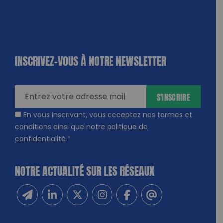
INSCRIVEZ-VOUS À NOTRE NEWSLETTER
dique
amps
ires
S'INSCRIRE
En vous inscrivant, vous acceptez nos termes et
conditions ainsi que notre
politique de
confidentialité
.
*
NOTRE ACTUALITÉ SUR LES RÉSEAUX
Inscrivez-vous à notre newsletter
Suivez-nous sur Linkedin
Suivez-nous sur Twitter
Suivez-nous sur Instagram
Suivez-nous sur Facebook
Contactez-nous