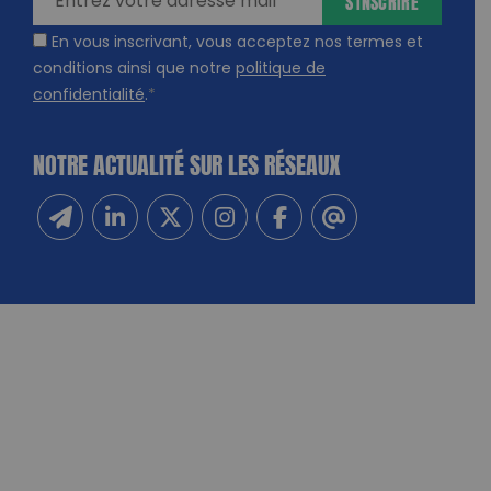
S'INSCRIRE
En vous inscrivant, vous acceptez nos termes et
conditions ainsi que notre
politique de
confidentialité
.
*
NOTRE ACTUALITÉ SUR LES RÉSEAUX
Inscrivez-vous à notre newsletter
Suivez-nous sur Linkedin
Suivez-nous sur Twitter
Suivez-nous sur Instagram
Suivez-nous sur Facebook
Contactez-nous