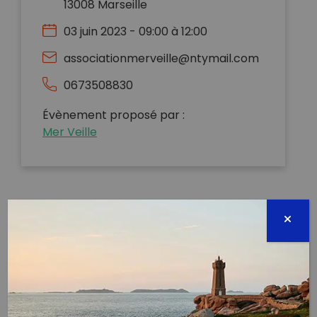
13008 Marseille
03 juin 2023 - 09:00 à 12:00
associationmerveille@ntymail.com
0673508830
Évènement proposé par :
Mer Veille
C’est l’édition 2023 de la grosse opération Calanques
Propres de l’asso Mer Terre !! Beaucoup
d’associations et groupes font un gros coup de
propre chaque année sur les calanques. Nous serons
avec Mer Terre sur le secteur anse de la Maronaise
pour donner un coup de palme côté mer! ♻
♻ Peuvent participer en mer toutes personnes à