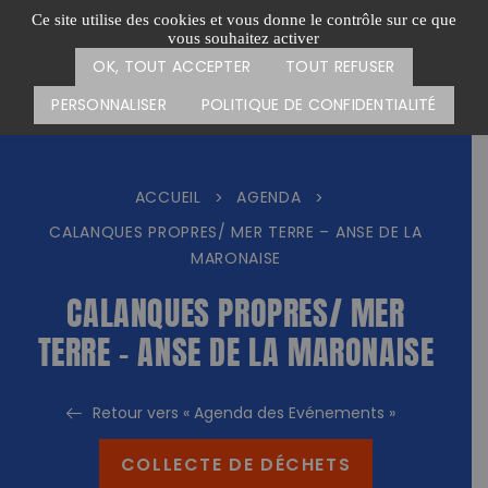
Passer
CARTE DES ACTIONS
FAIRE UN DON
Ce site utilise des cookies et vous donne le contrôle sur ce que
au
vous souhaitez activer
Menu
contenu
OK, TOUT ACCEPTER
TOUT REFUSER
PERSONNALISER
POLITIQUE DE CONFIDENTIALITÉ
ACCUEIL
AGENDA
>
>
CALANQUES PROPRES/ MER TERRE – ANSE DE LA
MARONAISE
CALANQUES PROPRES/ MER
TERRE – ANSE DE LA MARONAISE
Retour vers « Agenda des Evénements »
COLLECTE DE DÉCHETS