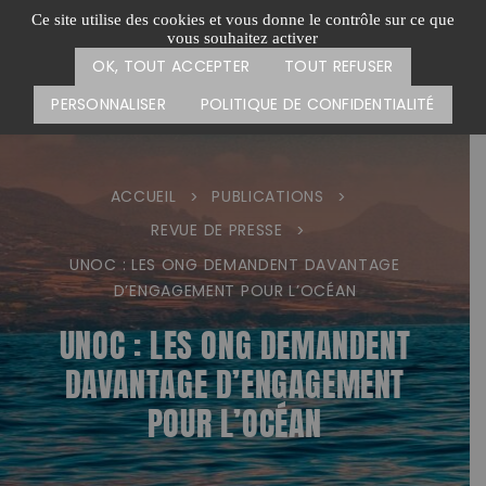
Passer
CARTE DES ACTIONS
FAIRE UN DON
Ce site utilise des cookies et vous donne le contrôle sur ce que
au
vous souhaitez activer
Menu
contenu
OK, TOUT ACCEPTER
TOUT REFUSER
PERSONNALISER
POLITIQUE DE CONFIDENTIALITÉ
ACCUEIL
PUBLICATIONS
>
>
REVUE DE PRESSE
>
UNOC : LES ONG DEMANDENT DAVANTAGE
D’ENGAGEMENT POUR L’OCÉAN
UNOC : LES ONG DEMANDENT
DAVANTAGE D’ENGAGEMENT
POUR L’OCÉAN