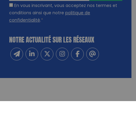
En vous inscrivant, vous acceptez nos termes et
conditions ainsi que notre
politique de
confidentialité
.
*
NOTRE ACTUALITÉ SUR LES RÉSEAUX
Inscrivez-vous à notre newsletter
Suivez-nous sur Linkedin
Suivez-nous sur Twitter
Suivez-nous sur Instagram
Suivez-nous sur Facebook
Contactez-nous