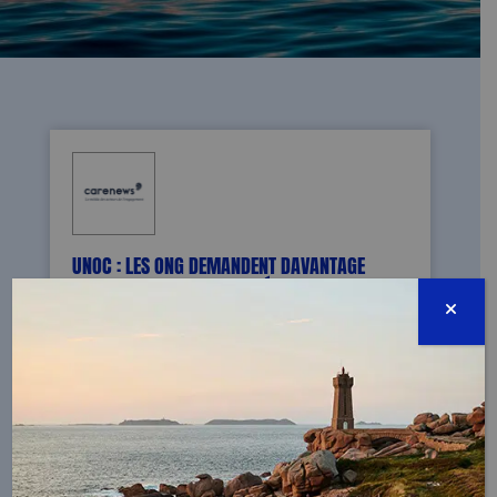
UNOC : LES ONG DEMANDENT DAVANTAGE
D’ENGAGEMENT POUR L’OCÉAN
17/06/2025 - Haute mer, aires marines
protégées, exploitation minière des grands
fonds marins… Alors que la Conférence des
Nations unies sur l’océan s’est achevée
vendredi 13 juin, les ONG saluent quelques
avancées, mais soulignent de nombreux