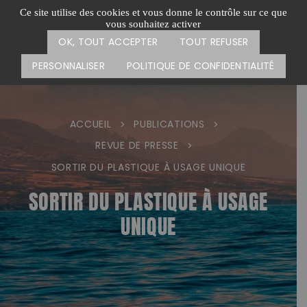
Passer
CARTE DES ACTIONS
FAIRE UN DON
Ce site utilise des cookies et vous donne le contrôle sur ce que
au
vous souhaitez activer
Menu
contenu
OK, TOUT ACCEPTER
TOUT REFUSER
PERSONNALISER
POLITIQUE DE CONFIDENTIALITÉ
ACCUEIL
PUBLICATIONS
>
>
REVUE DE PRESSE
>
SORTIR DU PLASTIQUE À USAGE UNIQUE
SORTIR DU PLASTIQUE À USAGE
UNIQUE