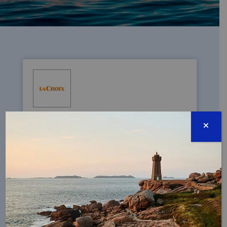
SORTIR DU PLASTIQUE À USAGE UNIQUE
16/02/2026 -Les lobbies veulent remettre
en cause la sortie du plastique à usage
unique, une tribune signée par la Fondation
de la Mer et plus de 40 ONG et
personnalités engagées
LIRE