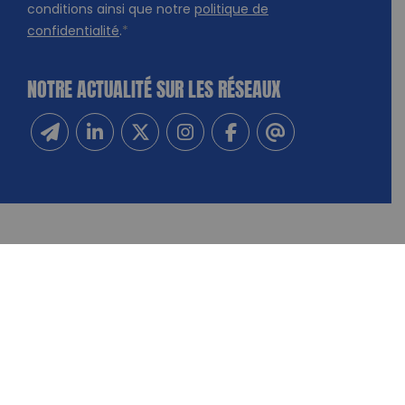
conditions ainsi que notre
politique de
confidentialité
.
*
NOTRE ACTUALITÉ SUR LES RÉSEAUX
Inscrivez-vous à notre newsletter
Suivez-nous sur Linkedin
Suivez-nous sur Twitter
Suivez-nous sur Instagram
Suivez-nous sur Facebook
Contactez-nous