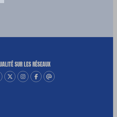
UALITÉ SUR LES RÉSEAUX
-vous à notre newsletter
vez-nous sur Linkedin
Suivez-nous sur Twitter
Suivez-nous sur Instagram
Suivez-nous sur Facebook
Contactez-nous