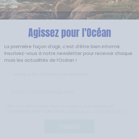
Agissez pour l'Océan
La première façon d’agir, c’est d’être bien informé.
Inscrivez-vous à notre newsletter pour recevoir chaque
mois les actualités de l’Océan !
«
*
» indique les champs nécessaires
En vous inscrivant, vous acceptez nos termes et
conditions ainsi que notre
politique de confidentialité
.
*
S'INSCRIRE