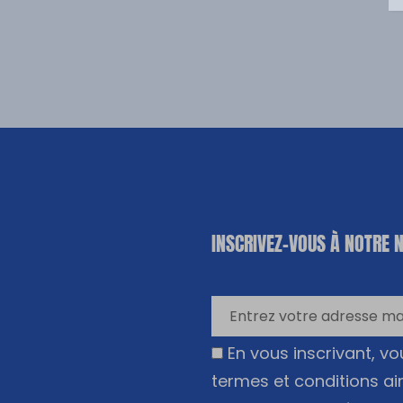
«
*
» indique
INSCRIVEZ-VOUS À NOTRE 
les champs
nécessaires
En vous inscrivant, v
termes et conditions ai