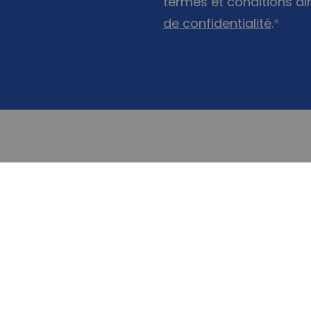
termes et conditions ai
de confidentialité
.
*