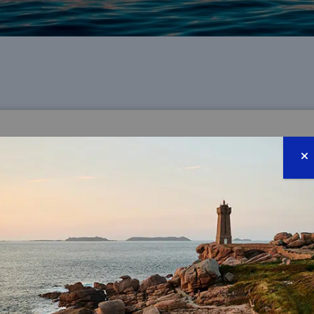
 N’EST PAS SUFFISAMMENT EXEMPLAIRE POUR FAIRE LA 
, présidente de la Fondation de la mer, revient su
es océans, qui aura lieu du 9 au 13 juin à Nice.