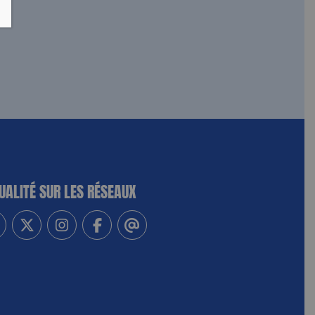
UALITÉ SUR LES RÉSEAUX
-vous à notre newsletter
vez-nous sur Linkedin
Suivez-nous sur Twitter
Suivez-nous sur Instagram
Suivez-nous sur Facebook
Contactez-nous