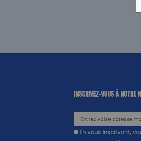
«
*
» indique
INSCRIVEZ-VOUS À NOTRE 
les champs
nécessaires
En vous inscrivant, v