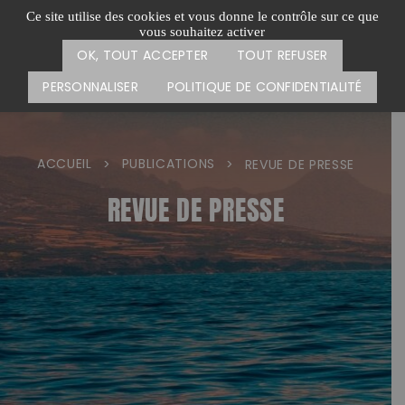
Passer
CARTE DES ACTIONS
FAIRE UN DON
Ce site utilise des cookies et vous donne le contrôle sur ce que
au
vous souhaitez activer
Menu
contenu
OK, TOUT ACCEPTER
TOUT REFUSER
PERSONNALISER
POLITIQUE DE CONFIDENTIALITÉ
ACCUEIL
PUBLICATIONS
>
>
REVUE DE PRESSE
REVUE DE PRESSE