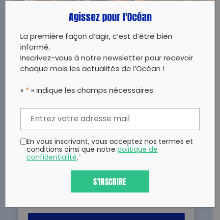
ans.
Agissez pour l'Océan
La première façon d’agir, c’est d’être bien
LIRE
informé.
Inscrivez-vous à notre newsletter pour recevoir
chaque mois les actualités de l’Océan !
«
*
» indique les champs nécessaires
LE DIABLE DE MER VIENT D’ÊTRE RECLASSÉ PAR
En vous inscrivant, vous acceptez nos termes et
L’UICN.
conditions ainsi que notre
politique de
confidentialité
.
*
29/10/2025 - Depuis des années, la Fondation
de la Mer agit en soutien aux associations de
S'INSCRIRE
préservation du diable de mer.