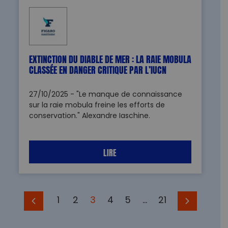
EXTINCTION DU DIABLE DE MER : LA RAIE MOBULA
CLASSÉE EN DANGER CRITIQUE PAR L’IUCN
27/10/2025 - "Le manque de connaissance
sur la raie mobula freine les efforts de
conservation." Alexandre Iaschine.
LIRE
Suivante
dente
›
1
2
3
4
5
…
21