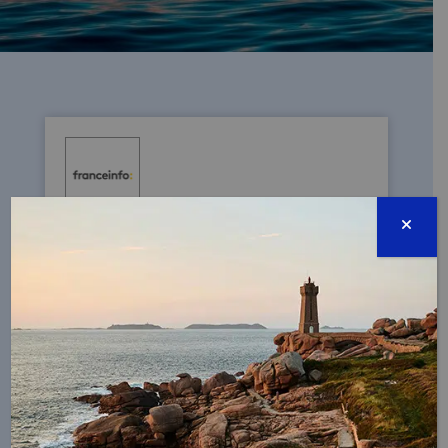
NICE – UNOC 3, DES SOLUTIONS POUR L’OCÉAN
?
03/06/2025 - Les Outre-mer - qui abritent
la majorité des eaux relevant de la France
- sont concernés au premier chef par la
conférence UNOC 3.
REGARDER