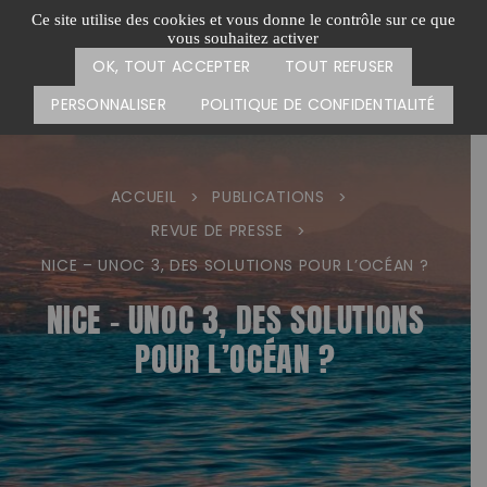
Passer
CARTE DES ACTIONS
FAIRE UN DON
Ce site utilise des cookies et vous donne le contrôle sur ce que
au
vous souhaitez activer
Menu
contenu
OK, TOUT ACCEPTER
TOUT REFUSER
PERSONNALISER
POLITIQUE DE CONFIDENTIALITÉ
ACCUEIL
PUBLICATIONS
>
>
REVUE DE PRESSE
>
NICE – UNOC 3, DES SOLUTIONS POUR L’OCÉAN ?
NICE – UNOC 3, DES SOLUTIONS
POUR L’OCÉAN ?