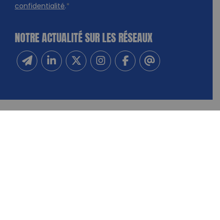
confidentialité
.
*
NOTRE ACTUALITÉ SUR LES RÉSEAUX
Inscrivez-vous à notre newsletter
Suivez-nous sur Linkedin
Suivez-nous sur Twitter
Suivez-nous sur Instagram
Suivez-nous sur Facebook
Contactez-nous
NOUS CONTACTER
FAIRE UN DON