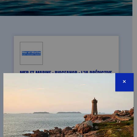
MER ET MARINE : BIOCEANOR : L’IA PRÉDICTIVE
AU SERVICE DE LA QUALITÉ DES EAUX
27/06/2024 - Article sur la start-up
BiOcéanOr, une entreprise nommée
"Engagée pour l'Océan" par la Fondation
de la Mer qui met l'intelligence artificielle
au service de la biologie marine pour
assurer une gestion plus efficace des
bassins d'aquaculture.