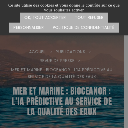
Passer
CARTE DES ACTIONS
FAIRE UN DON
Ce site utilise des cookies et vous donne le contrôle sur ce que
au
vous souhaitez activer
Menu
contenu
OK, TOUT ACCEPTER
TOUT REFUSER
PERSONNALISER
POLITIQUE DE CONFIDENTIALITÉ
ACCUEIL
PUBLICATIONS
>
>
REVUE DE PRESSE
>
MER ET MARINE : BIOCEANOR : L’IA PRÉDICTIVE AU
SERVICE DE LA QUALITÉ DES EAUX
MER ET MARINE : BIOCEANOR :
L’IA PRÉDICTIVE AU SERVICE DE
LA QUALITÉ DES EAUX