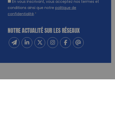
En vous inscrivant, vous acceptez nos termes et
conditions ainsi que notre
politique de
confidentialité
.
*
NOTRE ACTUALITÉ SUR LES RÉSEAUX
Inscrivez-vous à notre newsletter
Suivez-nous sur Linkedin
Suivez-nous sur Twitter
Suivez-nous sur Instagram
Suivez-nous sur Facebook
Contactez-nous