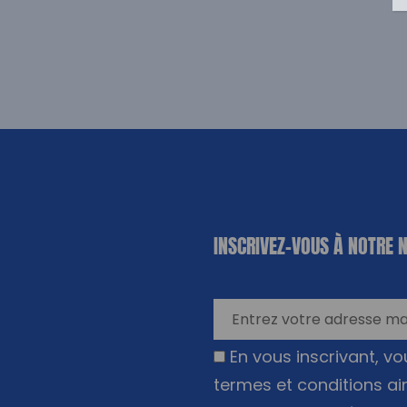
«
*
» indique
INSCRIVEZ-VOUS À NOTRE 
les champs
nécessaires
En vous inscrivant, v
termes et conditions ai