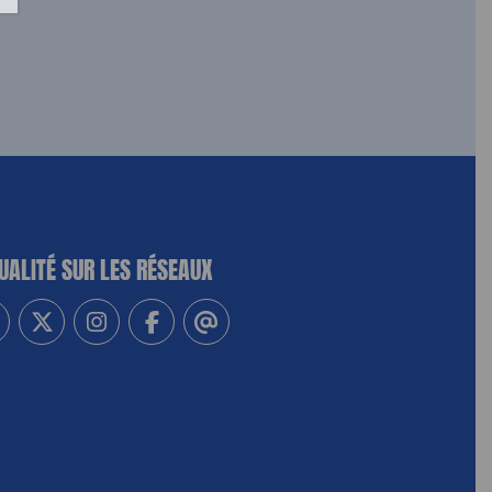
UALITÉ SUR LES RÉSEAUX
-vous à notre newsletter
vez-nous sur Linkedin
Suivez-nous sur Twitter
Suivez-nous sur Instagram
Suivez-nous sur Facebook
Contactez-nous